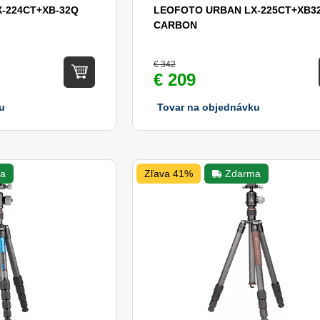
-224CT+XB-32Q
LEOFOTO URBAN LX-225CT+XB3
CARBON
€ 342
€ 209
u
Tovar na objednávku
a
Zľava 41%
Zdarma