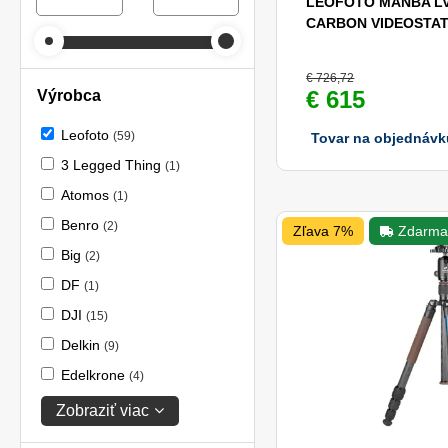
LEOFOTO MANBA LV
CARBON VIDEOSTAT
€ 726,72
€ 615
Výrobca
Leofoto
(59)
Tovar na objednávk
3 Legged Thing
(1)
Atomos
(1)
Benro
(2)
Zľava 7%
Zdarm
Big
(2)
DF
(1)
DJI
(15)
Delkin
(9)
Edelkrone
(4)
Zobraziť viac