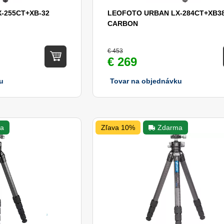
-255CT+XB-32
LEOFOTO URBAN LX-284CT+XB3
CARBON
€ 453
€ 269
u
Tovar na objednávku
a
Zľava 10%
Zdarma