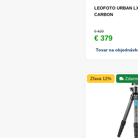
LEOFOTO URBAN LX
CARBON
€ 420
€ 379
Tovar na objednávk
Zľava 12%
Zdarm