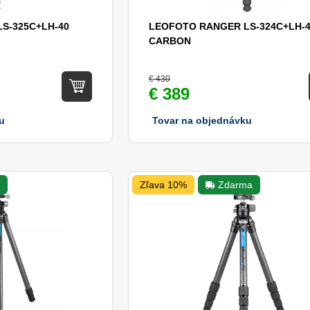
S-325C+LH-40
LEOFOTO RANGER LS-324C+LH-
CARBON
€ 430
€ 389
u
Tovar na objednávku
a
Zľava 10%
Zdarma