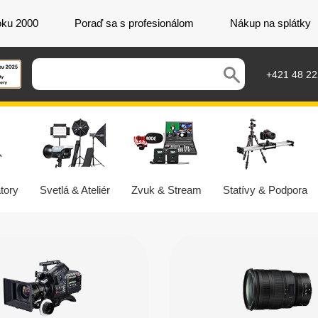
oku 2000
Poraď sa s profesionálom
Nákup na splátky
+421 48 2
tory
Svetlá & Ateliér
Zvuk & Stream
Statívy & Podpora