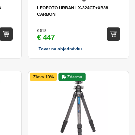
8
LEOFOTO URBAN LX-324CT+XB38
CARBON
€ 518
€ 447
Tovar na objednávku
Zľava 10%
Zdarma