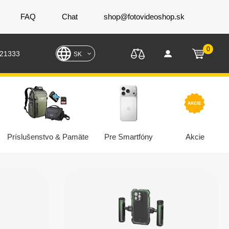
FAQ
Chat
shop@fotovideoshop.sk
0
221333
SK
Príslušenstvo & Pamäte
Pre Smartfóny
Akcie