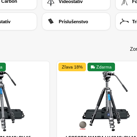
 Carbon
Videostatív
Fo
tatív
Príslušenstvo
Tr
Zor
a
Zľava 18%
Zdarma