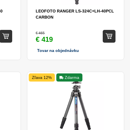
40
LEOFOTO RANGER LS-324C+LH-40PCL
CARBON
€ 465
€ 419
Tovar na objednávku
Zľava 12%
Zdarma