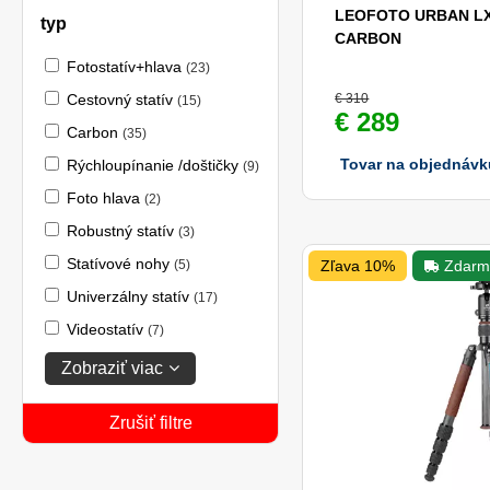
LEOFOTO URBAN LX
typ
CARBON
Fotostatív+hlava
(23)
Cestovný statív
€ 310
(15)
€ 289
Carbon
(35)
Tovar na objednávk
Rýchloupínanie /doštičky
(9)
Foto hlava
(2)
Robustný statív
(3)
Statívové nohy
(5)
Zľava 10%
Zdarm
Univerzálny statív
(17)
Videostatív
(7)
Zobraziť viac
Zrušiť filtre