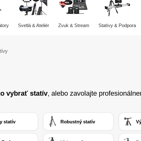
átory
Svetlá & Ateliér
Zvuk & Stream
Statívy & Podpora
tívy
o vybrať statív
, alebo zavolajte profesionáln
y statív
Robustný statív
Vý