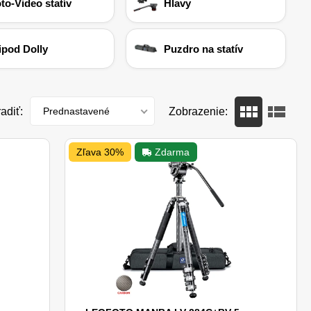
to-Video statív
Hlavy
ipod Dolly
Puzdro na statív
adiť:
Prednastavené
Zobrazenie:
Zľava 30%
Zdarma