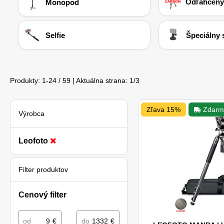
Odľahčený
Monopod
Selfie
Špeciálny s
Produkty:
1
-
24
/
59
| Aktuálna strana:
1
/
3
Zľava 15%
Zdarm
Výrobca
Leofoto
Filter produktov
Cenový filter
od
€
do
€