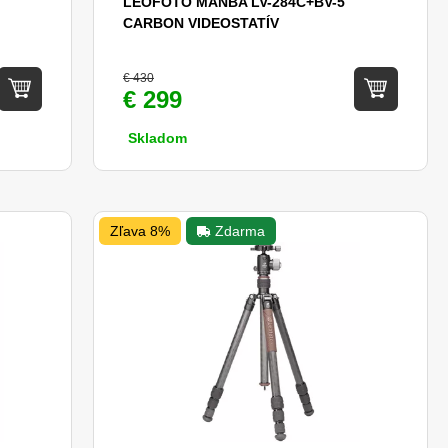
LEOFOTO MANBA LV-284C+BV-5
CARBON VIDEOSTATÍV
€ 430
€ 299
Skladom
Zľava 8%
Zdarma