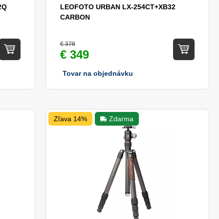
2Q
LEOFOTO URBAN LX-254CT+XB32
CARBON
€ 378
€ 349
Tovar na objednávku
Zľava 14%
Zdarma