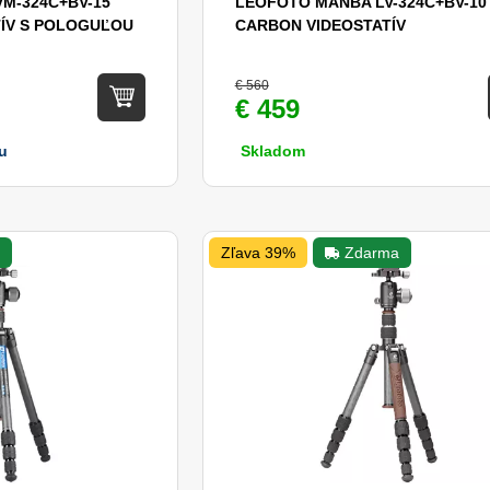
M-324C+BV-15
LEOFOTO MANBA LV-324C+BV-10
ÍV S POLOGUĽOU
CARBON VIDEOSTATÍV
€ 560
€ 459
u
Skladom
a
Zľava 39%
Zdarma