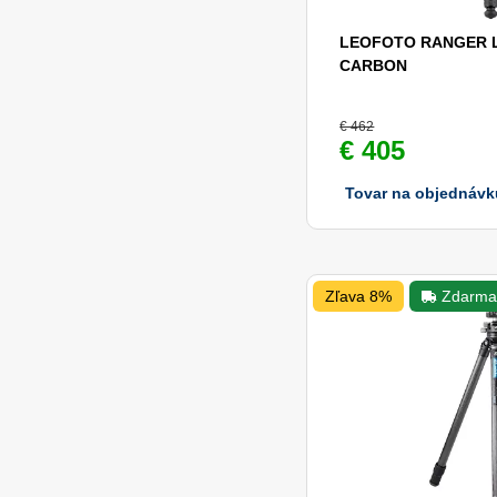
LEOFOTO RANGER L
CARBON
€ 462
€ 405
Tovar na objednávk
Zľava 8%
Zdarm