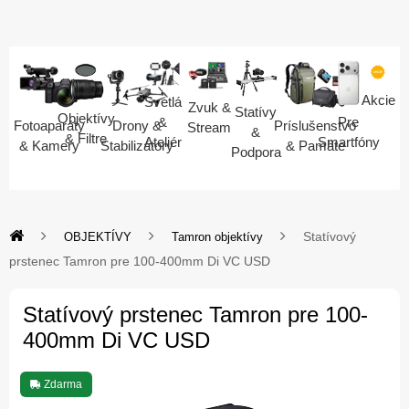
Akcie
Svetlá
Zvuk &
Statívy
Objektívy
Pre
&
Fotoaparáty
Drony &
Príslušenstvo
Stream
&
& Filtre
Smartfóny
Ateliér
& Kamery
Stabilizátory
& Pamäte
Podpora
Statívový
OBJEKTÍVY
Tamron objektívy
prstenec Tamron pre 100-400mm Di VC USD
Statívový prstenec Tamron pre 100-
400mm Di VC USD
Zdarma