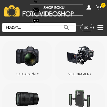
0
shop@fotovideoshop.sk
Fotobot
SK
FOTOAPARÁTY
VIDEOKAMERY