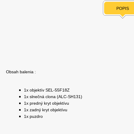
POPIS
Obsah balenia :
1x objektív SEL-55F18Z
1x slnečná clona (ALC-SH131)
1x predný kryt objektívu
1x zadný kryt objektívu
1x puzdro