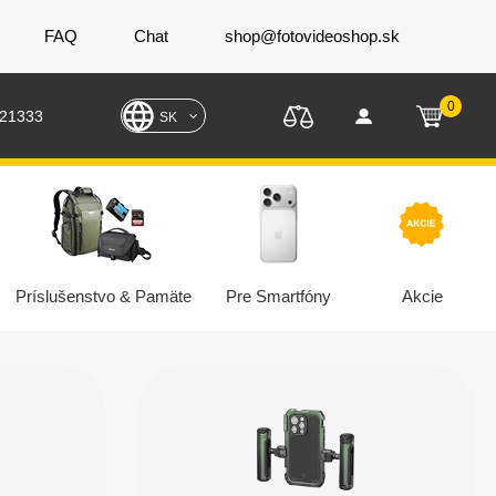
FAQ
Chat
shop@fotovideoshop.sk
0
221333
SK
Príslušenstvo & Pamäte
Pre Smartfóny
Akcie