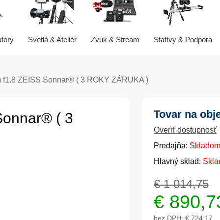
átory
Svetlá & Ateliér
Zvuk & Stream
Statívy & Podpora
f1.8 ZEISS Sonnar® ( 3 ROKY ZÁRUKA )
Tovar na obj
onnar® ( 3
Overiť dostupnosť
Predajňa:
Skladom
Hlavný sklad:
Skla
€ 1 014,75
€
890,7
bez DPH:
€ 724,17