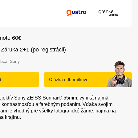
dnote 60€
Záruka 2+1 (po registrácii)
obca: Sony
t
Otázka odborníkovi
bjektív Sony ZEISS Sonnar® 55mm, vyniká najmä
, kontrastnosťou a farebným podaním. Vďaka svojim
am je vhodný pre všetky fotografické žánre, najmä na
na krajinu.