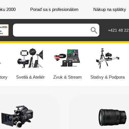
oku 2000
Poraď sa s profesionálom
Nákup na splátky
+421 48 2
tory
Svetlá & Ateliér
Zvuk & Stream
Statívy & Podpora