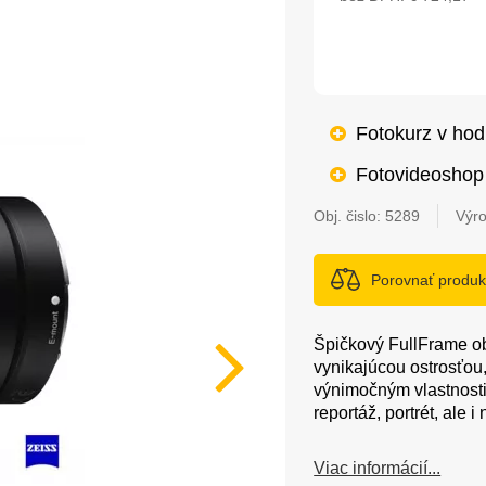
Fotokurz v ho
Fotovideoshop 
Obj. čislo:
5289
Výr
Porovnať produk
Špičkový FullFrame o
vynikajúcou ostrosťou
výnimočným vlastnosti
reportáž, portrét, ale i 
Viac informácií...