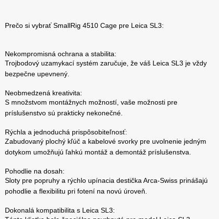
Prečo si vybrať SmallRig 4510 Cage pre Leica SL3:
Nekompromisná ochrana a stabilita:
Trojbodový uzamykací systém zaručuje, že váš Leica SL3 je vždy
bezpečne upevnený.
Neobmedzená kreativita:
S množstvom montážnych možností, vaše možnosti pre
príslušenstvo sú prakticky nekonečné.
Rýchla a jednoduchá prispôsobiteľnosť:
Zabudovaný plochý kľúč a kabelové svorky pre uvolnenie jedným
dotykom umožňujú ľahkú montáž a demontáž príslušenstva.
Pohodlie na dosah:
Sloty pre popruhy a rýchlo upínacia destička Arca-Swiss prinášajú
pohodlie a flexibilitu pri fotení na novú úroveň.
Dokonalá kompatibilita s Leica SL3: