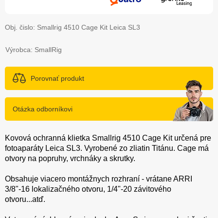
Obj. čislo:
Smallrig 4510 Cage Kit Leica SL3
Výrobca: SmallRig
Porovnať produkt
Otázka odborníkovi
Kovová ochranná klietka Smallrig 4510 Cage Kit určená pre
fotoaparáty Leica SL3. Vyrobené zo zliatin Titánu. Cage má
otvory na popruhy, vrchnáky a skrutky.
Obsahuje viacero montážnych rozhraní - vrátane ARRI
3/8"-16 lokalizačného otvoru, 1/4"-20 závitového
otvoru...atď.