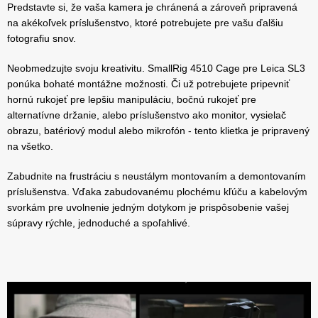
Predstavte si, že vaša kamera je chránená a zároveň pripravená
na akékoľvek príslušenstvo, ktoré potrebujete pre vašu ďalšiu
fotografiu snov.
Neobmedzujte svoju kreativitu. SmallRig 4510 Cage pre Leica SL3
ponúka bohaté montážne možnosti. Či už potrebujete pripevniť
hornú rukojeť pre lepšiu manipuláciu, bočnú rukojeť pre
alternatívne držanie, alebo príslušenstvo ako monitor, vysielač
obrazu, batériový modul alebo mikrofón - tento klietka je pripravený
na všetko.
Zabudnite na frustráciu s neustálym montovaním a demontovaním
príslušenstva. Vďaka zabudovanému plochému kľúču a kabelovým
svorkám pre uvolnenie jedným dotykom je prispôsobenie vašej
súpravy rýchle, jednoduché a spoľahlivé.