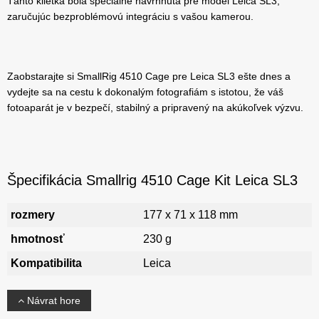
Tánto klietka bola špeciálne navrhnutá pre model Leica SL3,
zaručujúc bezproblémovú integráciu s vašou kamerou.
Zaobstarajte si SmallRig 4510 Cage pre Leica SL3 ešte dnes a
vydejte sa na cestu k dokonalým fotografiám s istotou, že váš
fotoaparát je v bezpečí, stabilný a pripravený na akúkoľvek výzvu.
Špecifikácia Smallrig 4510 Cage Kit Leica SL3
rozmery
177 x 71 x 118 mm
hmotnosť
230 g
Kompatibilita
Leica
Návrat hore