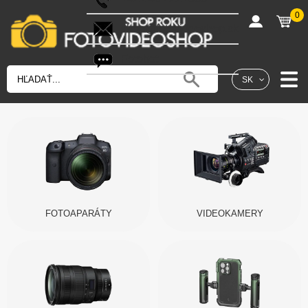
0
shop@fotovideoshop.sk
Fotobot
SK
FOTOAPARÁTY
VIDEOKAMERY