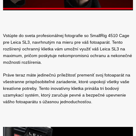
Vstúpte do sveta profesionálnej fotografie so SmallRig 4510 Cage
pre Leica SL3, navrhnutým na mieru pre váš fotoaparát. Tento
rozšírený ochranný klietka vám umožní využiť váš Leica SL3 na
maximum, pričom poskytuje nekompromisnú ochranu a nekonečné
možnosti rozšírenia.
Práve teraz máte jedinečnú príležitosť premeniť svoj fotoaparát na
všestranne prispôsobiteľné zariadenie, ktoré uspokojí všetky vaše
kreatívne potreby. Tento inovatívny klietka prináša tri bodový
uzamykací systém, ktorý zaručuje pevné a bezpečné upevnenie
vášho fotoaparátu s úžasnou jednoduchosťou.