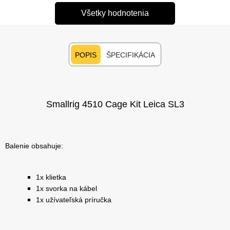
Všetky hodnotenia
POPIS
ŠPECIFIKÁCIA
Smallrig 4510 Cage Kit Leica SL3
Balenie obsahuje:
1x klietka
1x svorka na kábel
1x užívateľská príručka