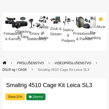
Akcie
Svetlá
Zvuk &
Statívy
Objektívy
Pre
&
Fotoaparáty
Drony &
Príslušenstvo
Stream
&
& Filtre
Smartfóny
Ateliér
& Kamery
Stabilizátory
& Pamäte
Podpora
PRÍSLUŠENSTVO
VIDEOPRÍSLUŠENSTVO
Smallrig 4510 Cage Kit Leica SL3
DSLR rig / CAGE
Smallrig 4510 Cage Kit Leica SL3
Zľava 22%
Zdarma