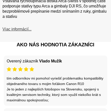
Vstavaná rýchloupínacia doska Arca-Swiss v spodnej časti
podporuje statívy typu Arca a gimbaly DJI RS, čo umožňuje
bezproblémové prepínanie medzi snímaním z ruky, gimbalu
a statívu
Viac informácií...
AKO NÁS HODNOTIA ZÁKAZNÍCI
Overený zákazník
Vlado Mužík
tím odborníkov mi pomohol vyriešiť problematiku kompatibility
objednaného tovaru s mojim foťákom Canon R10
Je to jeden z najlepších fotošopov na Slovensku, spojený s
kvalitným servisom techniky, ktorý som využil niekoľko krát s
maximálnou spokojnosťou;