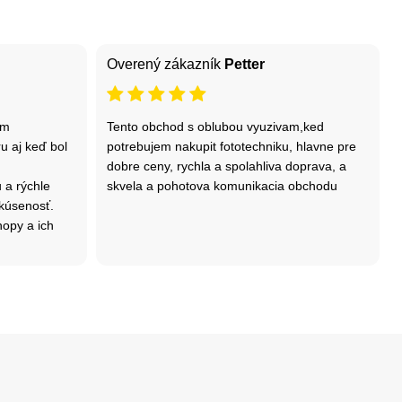
Overený zákazník
Petter
om
Tento obchod s oblubou vyuzivam,ked
u aj keď bol
potrebujem nakupit fototechniku, hlavne pre
dobre ceny, rychla a spolahliva doprava, a
 a rýchle
skvela a pohotova komunikacia obchodu
kúsenosť.
hopy a ich