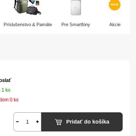
Príslušenstvo & Pamäte
Pre Smartfóny
Akcie
oslať
 1 ks
dom 0 ks
Pridať do košíka