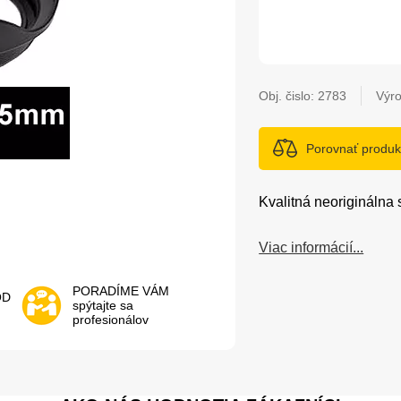
Obj. čislo:
2783
Výro
Porovnať produk
Kvalitná neoriginálna
Viac informácií...
PORADÍME VÁM
OD
spýtajte sa
profesionálov