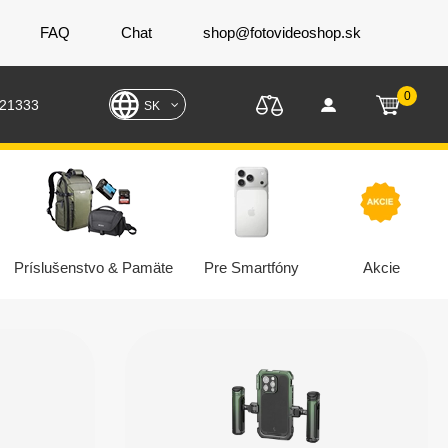
FAQ
Chat
shop@fotovideoshop.sk
0
221333
SK
Príslušenstvo & Pamäte
Pre Smartfóny
Akcie