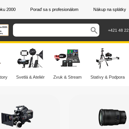
oku 2000
Poraď sa s profesionálom
Nákup na splátky
+421 48 2
tory
Svetlá & Ateliér
Zvuk & Stream
Statívy & Podpora