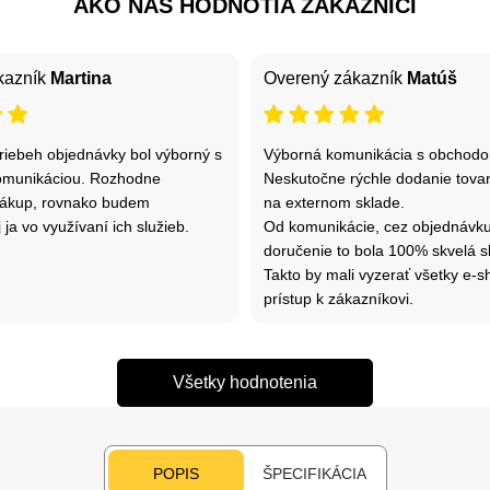
AKO NÁS HODNOTIA ZÁKAZNÍCI
kazník
Martina
Overený zákazník
Matúš
riebeh objednávky bol výborný s
Výborná komunikácia s obchod
omunikáciou. Rozhodne
Neskutočne rýchle dodanie tovar
ákup, rovnako budem
na externom sklade.
 ja vo využívaní ich služieb.
Od komunikácie, cez objednávku
doručenie to bola 100% skvelá s
Takto by mali vyzerať všetky e-s
prístup k zákazníkovi.
Všetky hodnotenia
POPIS
ŠPECIFIKÁCIA