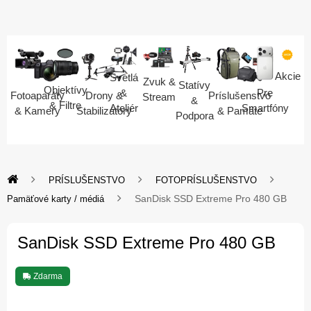
Akcie
Svetlá
Zvuk &
Statívy
Objektívy
Pre
&
Fotoaparáty
Drony &
Príslušenstvo
Stream
&
& Filtre
Smartfóny
Ateliér
& Kamery
Stabilizátory
& Pamäte
Podpora
PRÍSLUŠENSTVO
FOTOPRÍSLUŠENSTVO
SanDisk SSD Extreme Pro 480 GB
Pamäťové karty / médiá
SanDisk SSD Extreme Pro 480 GB
Zdarma