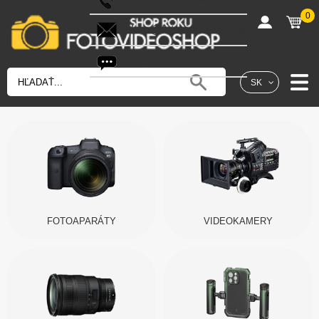
0
shop@fotovideoshop.sk
Fotobot
SK
FOTOAPARÁTY
VIDEOKAMERY