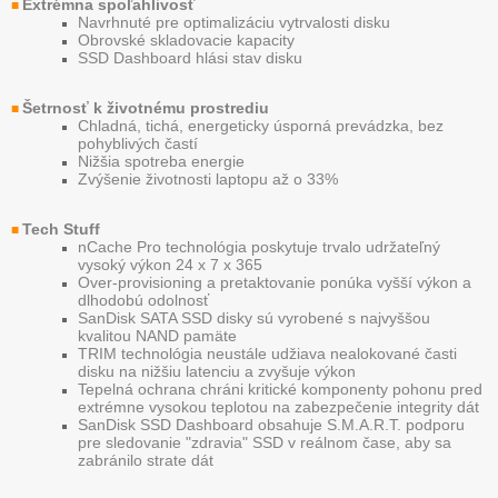
Extrémna spoľahlivosť
■
Navrhnuté pre optimalizáciu vytrvalosti disku
Obrovské skladovacie kapacity
SSD Dashboard hlási stav disku
Šetrnosť k životnému prostrediu
■
Chladná, tichá, energeticky úsporná prevádzka, bez
pohyblivých častí
Nižšia spotreba energie
Zvýšenie životnosti laptopu až o 33%
Tech Stuff
■
nCache Pro technológia poskytuje trvalo udržateľný
vysoký výkon 24 x 7 x 365
Over-provisioning a pretaktovanie ponúka vyšší výkon a
dlhodobú odolnosť
SanDisk SATA SSD disky sú vyrobené s najvyššou
kvalitou NAND pamäte
TRIM technológia neustále udžiava nealokované časti
disku na nižšiu latenciu a zvyšuje výkon
Tepelná ochrana chráni kritické komponenty pohonu pred
extrémne vysokou teplotou na zabezpečenie integrity dát
SanDisk SSD Dashboard obsahuje S.M.A.R.T. podporu
pre sledovanie "zdravia" SSD v reálnom čase, aby sa
zabránilo strate dát