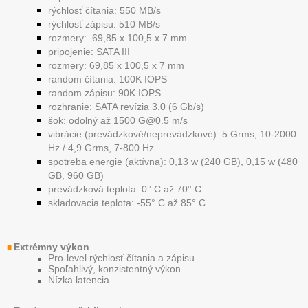
rýchlosť čítania: 550 MB/s
rýchlosť zápisu: 510 MB/s
rozmery: 69,85 x 100,5 x 7 mm
pripojenie: SATA III
rozmery: 69,85 x 100,5 x 7 mm
random čítania: 100K IOPS
random zápisu: 90K IOPS
rozhranie: SATA revízia 3.0 (6 Gb/s)
šok: odolný až 1500 G@0.5 m/s
vibrácie (prevádzkové/neprevádzkové): 5 Grms, 10-2000
Hz / 4,9 Grms, 7-800 Hz
spotreba energie (aktívna): 0,13 w (240 GB), 0,15 w (480
GB, 960 GB)
prevádzková teplota: 0° C až 70° C
skladovacia teplota: -55° C až 85° C
Extrémny výkon
■
Pro-level rýchlosť čítania a zápisu
Spoľahlivý, konzistentný výkon
Nízka latencia