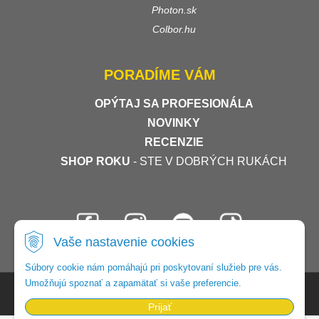
Photon.sk
Colbor.hu
PORADÍME VÁM
OPÝTAJ SA PROFESIONÁLA
NOVINKY
RECENZIE
SHOP ROKU
- STE V DOBRÝCH RUKÁCH
Vaše nastavenie cookies
Súbory cookie nám pomáhajú pri poskytovaní služieb pre vás.
Umožňujú spoznať a zapamätať si vaše preferencie.
© 2026 Foto-video-shop •
tvorba eshopu cez UNIobchod
,
webhosting
spoločnosti
WEBYGROUP
Prijať