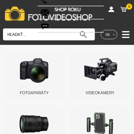
0
shop@fotovideoshop.sk
Fotobot
SK
FOTOAPARÁTY
VIDEOKAMERY