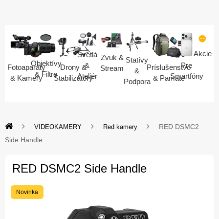
Akcie
Svetlá
Zvuk &
Statívy
Objektívy
Pre
&
Fotoaparáty
Drony &
Príslušenstvo
Stream
&
& Filtre
Smartfóny
Ateliér
& Kamery
Stabilizátory
& Pamäte
Podpora
RED DSMC2
VIDEOKAMERY
Red kamery
Side Handle
RED DSMC2 Side Handle
Novinka