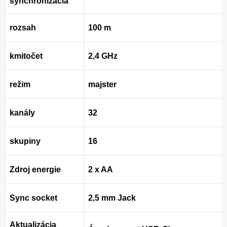
synchronizácia
rozsah
100 m
kmitočet
2,4 GHz
režim
majster
kanály
32
skupiny
16
Zdroj energie
2 x AA
Sync socket
2,5 mm Jack
Aktualizácia