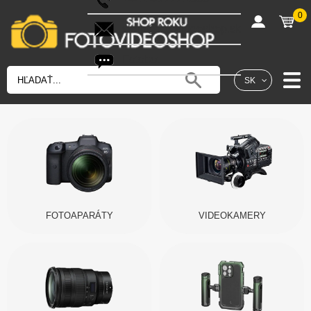
0
shop@fotovideoshop.sk
Fotobot
SK
FOTOAPARÁTY
VIDEOKAMERY