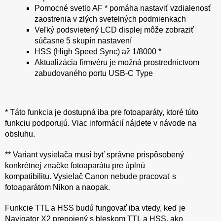
Pomocné svetlo AF * pomáha nastaviť vzdialenosť
zaostrenia v zlých svetelných podmienkach
Veľký podsvietený LCD displej môže zobraziť
súčasne 5 skupín nastavení
HSS (High Speed ​​Sync) až 1/8000 *
Aktualizácia firmvéru je možná prostredníctvom
zabudovaného portu USB-C Type
* Táto funkcia je dostupná iba pre fotoaparáty, ktoré túto
funkciu podporujú. Viac informácií nájdete v návode na
obsluhu.
** Variant vysielača musí byť správne prispôsobený
konkrétnej značke fotoaparátu pre úplnú
kompatibilitu. Vysielač Canon nebude pracovať s
fotoaparátom Nikon a naopak.
Funkcie TTL a HSS budú fungovať iba vtedy, keď je
Navigator X2 prepojený s bleskom TTL a HSS, ako