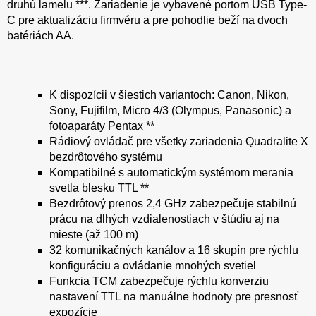
druhú lamelu ***. Zariadenie je vybavené portom USB Type-
C pre aktualizáciu firmvéru a pre pohodlie beží na dvoch
batériách AA.
K dispozícii v šiestich variantoch: Canon, Nikon,
Sony, Fujifilm, Micro 4/3 (Olympus, Panasonic) a
fotoaparáty Pentax **
Rádiový ovládač pre všetky zariadenia Quadralite X
bezdrôtového systému
Kompatibilné s automatickým systémom merania
svetla blesku TTL **
Bezdrôtový prenos 2,4 GHz zabezpečuje stabilnú
prácu na dlhých vzdialenostiach v štúdiu aj na
mieste (až 100 m)
32 komunikačných kanálov a 16 skupín pre rýchlu
konfiguráciu a ovládanie mnohých svetiel
Funkcia TCM zabezpečuje rýchlu konverziu
nastavení TTL na manuálne hodnoty pre presnosť
expozície