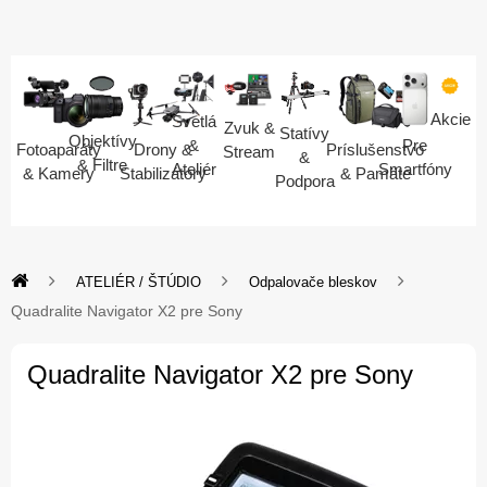
Akcie
Svetlá
Zvuk &
Statívy
Objektívy
Pre
&
Fotoaparáty
Drony &
Príslušenstvo
Stream
&
& Filtre
Smartfóny
Ateliér
& Kamery
Stabilizátory
& Pamäte
Podpora
ATELIÉR / ŠTÚDIO
Odpalovače bleskov
Quadralite Navigator X2 pre Sony
Quadralite Navigator X2 pre Sony