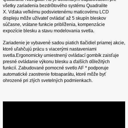
všetky zariadenia bezdrôtového systému Quadralite
X. Vďaka veľkému podsvietenému maticovému LCD
displeju môže užívateľ ovládať až 5 skupín bleskov
súčasne, vrátane funkcie priblíženia, kompenzácie
expozície blesku a stavu modelovania svetla.
Zariadenie je vybavené sadou piatich tlačidiel priamej akcie,
ktoré uľahčujú prácu s viacerými nastaveniami
svetla.Ergonomicky umiestnený ovládací gombík zaisťuje
presné ovládanie výkonu blesku a ďalších dôležitých
funkcií. Zabudované pomocné svetlo AF * podporuje
automatické zaostrenie fotoaparátu, ktoré môže byť
ohrozené pri zlých svetelných podmienkach.