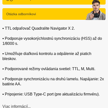
Otázka odborníkovi
▪️ TTL odpaľovač Quadralite Navigator X 2.
▪️ Podporuje vysokorýchlostnú synchronizáciu (HSS) až do
1/8000 s.
▪️ Umožňuje diaľkovú kontrolu a odpálenie až piatich
bleskov.
▪️ Podporované režimy ovládania svetiel: TTL, M, Multi.
▪️ Podporuje synchronizáciu na druhú lamelu. Napájanie: 2x
batérie AA.
▪️ Pripojenie: USB Type-C port (pre aktualizáciu firmvéru).
Viac informácií...