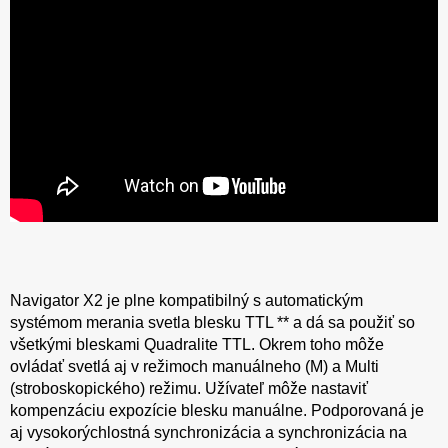
Navigator X2 je plne kompatibilný s automatickým
systémom merania svetla blesku TTL ** a dá sa použiť so
všetkými bleskami Quadralite TTL. Okrem toho môže
ovládať svetlá aj v režimoch manuálneho (M) a Multi
(stroboskopického) režimu. Užívateľ môže nastaviť
kompenzáciu expozície blesku manuálne. Podporovaná je
aj vysokorýchlostná synchronizácia a synchronizácia na