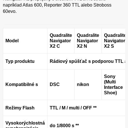
napríklad Atlas 600, Reporter 360 TTL alebo Stroboss
60evo.
Quadralite
Quadralite
Quadralite
Model
Navigator
Navigator
Navigator
X2 C
X2 N
X2 S
Typ produktu
Rádiový spúšťač s podporou TTL 
Sony
(Multi
Kompatibilné s
DSC
nikon
Interface
Shoe)
Režimy Flash
TTL / M / multi / OFF **
Vysokorýchlostná
do 1/8000 s **