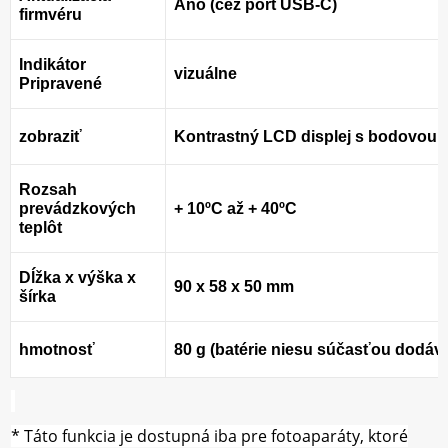
Áno (cez port USB-C)
firmvéru
Indikátor
vizuálne
Pripravené
zobraziť
Kontrastný LCD displej s bodovou 
Rozsah
prevádzkových
+ 10ºC až + 40ºC
teplôt
Dĺžka x výška x
90 x 58 x 50 mm
šírka
hmotnosť
80 g (batérie niesu súčasťou dodáv
* Táto funkcia je dostupná iba pre fotoaparáty, ktoré