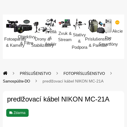
Akcie
Svetlá
Zvuk &
Statívy
Objektívy
Pre
&
Fotoaparáty
Drony &
Príslušenstvo
Stream
&
& Filtre
Smartfóny
Ateliér
& Kamery
Stabilizátory
& Pamäte
Podpora
PRÍSLUŠENSTVO
FOTOPRÍSLUŠENSTVO
predlžovací kábel NIKON MC-21A
Samospúšte-DO
predlžovací kábel NIKON MC-21A
Zdarma