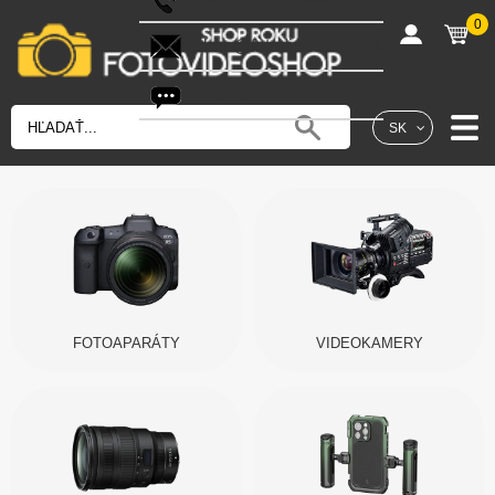
0
shop@fotovideoshop.sk
Fotobot
SK
FOTOAPARÁTY
VIDEOKAMERY