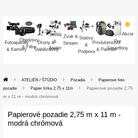
Akcie
Svetlá
Zvuk &
Statívy
Objektívy
Pre
&
Fotoaparáty
Drony &
Príslušenstvo
Stream
&
& Filtre
Smartfóny
Ateliér
& Kamery
Stabilizátory
& Pamäte
Podpora
ATELIÉR / ŠTÚDIO
Pozadia
Papierové foto
Papierové pozadie 2,75
pozadie
Papier šírka 2,75 x 11m
m x 11 m - modrá chrómová
Papierové pozadie 2,75 m x 11 m -
modrá chrómová