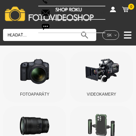
0
shop@fotovideoshop.sk
Fotobot
SK
FOTOAPARÁTY
VIDEOKAMERY