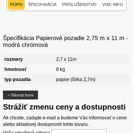
POPIS
ŠPECIFIKÁCIA
PRÍSLUŠENSTVO
VIAC INFO
Špecifikácia Papierové pozadie 2,75 m x 11 m -
modrá chrómová
rozmery
2,7 x 11m
hmotnosť
8 kg
typ pozadia
papier (šírka 2,7m)
Návrat hore
Strážiť zmenu ceny a dostupnosti
Ak chcete, zadajte e-mail a budeme Vás informovať o cene
alebo skladovej dostupnosti tohto tovaru.
Vaša emailová adresa