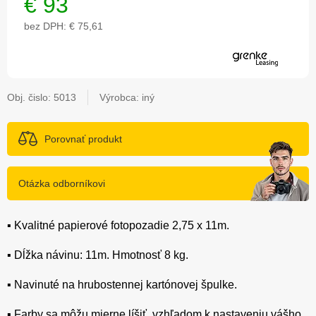
€
93
bez DPH:
€ 75,61
Obj. čislo:
5013
Výrobca: iný
Porovnať produkt
Otázka odborníkovi
▪️ Kvalitné papierové fotopozadie 2,75 x 11m.
▪️ Dĺžka návinu: 11m. Hmotnosť 8 kg.
▪️ Navinuté na hrubostennej kartónovej špulke.
▪️ Farby sa môžu mierne líšiť, vzhľadom k nastaveniu vášho