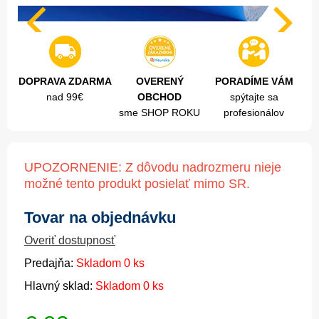
DOPRAVA ZDARMA
OVERENÝ
PORADÍME VÁM
nad 99€
OBCHOD
spýtajte sa
sme SHOP ROKU
profesionálov
UPOZORNENIE: Z dôvodu nadrozmeru nieje
možné tento produkt posielať mimo SR.
Tovar na objednávku
Overiť dostupnosť
Predajňa:
Skladom 0 ks
Hlavný sklad:
Skladom 0 ks