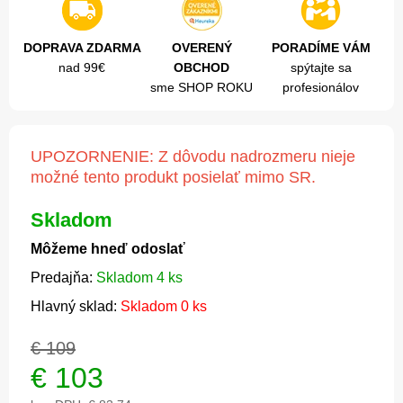
DOPRAVA ZDARMA
OVERENÝ
PORADÍME VÁM
nad 99€
OBCHOD
spýtajte sa
sme SHOP ROKU
profesionálov
UPOZORNENIE: Z dôvodu nadrozmeru nieje
možné tento produkt posielať mimo SR.
Skladom
Môžeme hneď odoslať
Predajňa:
Skladom 4 ks
Hlavný sklad:
Skladom 0 ks
€ 109
€
103