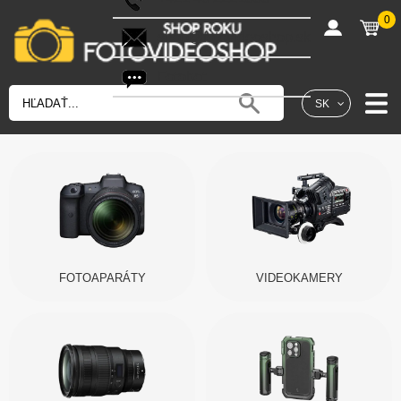
0
shop@fotovideoshop.sk
Fotobot
SK
FOTOAPARÁTY
VIDEOKAMERY