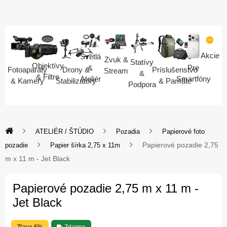
Akcie
Svetlá
Zvuk &
Statívy
Objektívy
Pre
&
Fotoaparáty
Drony &
Príslušenstvo
Stream
&
& Filtre
Smartfóny
Ateliér
& Kamery
Stabilizátory
& Pamäte
Podpora
ATELIÉR / ŠTÚDIO
Pozadia
Papierové foto
Papierové pozadie 2,75
pozadie
Papier šírka 2,75 x 11m
m x 11 m - Jet Black
Papierové pozadie 2,75 m x 11 m -
Jet Black