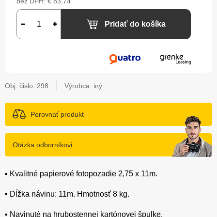
bez DPH:
€ 83,74
Pridať do košíka
Obj. čislo:
298
Výrobca: iný
Porovnať produkt
Otázka odborníkovi
▪️ Kvalitné papierové fotopozadie 2,75 x 11m.
▪️ Dĺžka návinu: 11m. Hmotnosť 8 kg.
▪️ Navinuté na hrubostennej kartónovej špulke.