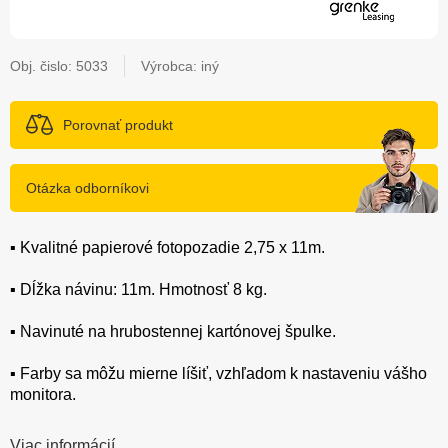
Obj. čislo:
5033
Výrobca: iný
Porovnať produkt
Otázka odborníkovi
▪️ Kvalitné papierové fotopozadie 2,75 x 11m.
▪️ Dĺžka návinu: 11m. Hmotnosť 8 kg.
▪️ Navinuté na hrubostennej kartónovej špulke.
▪️ Farby sa môžu mierne líšiť, vzhľadom k nastaveniu vášho
monitora.
Viac informácií...