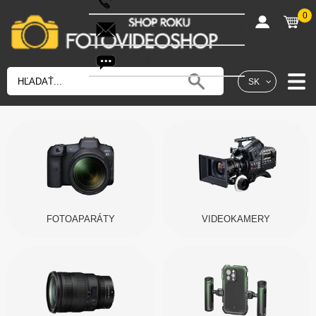
0
shop@fotovideoshop.sk
Fotobot
SK
FOTOAPARÁTY
VIDEOKAMERY