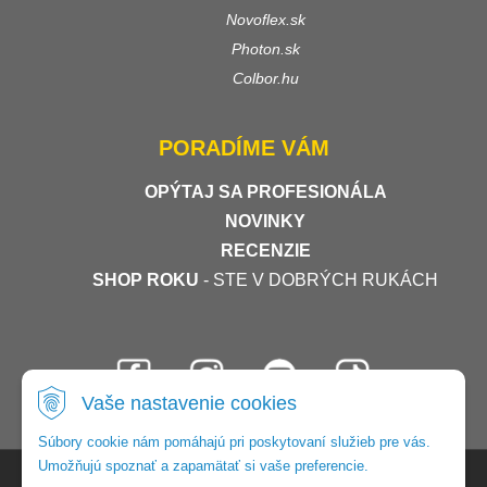
Novoflex.sk
Photon.sk
Colbor.hu
PORADÍME VÁM
OPÝTAJ SA PROFESIONÁLA
NOVINKY
RECENZIE
SHOP ROKU
- STE V DOBRÝCH RUKÁCH
Vaše nastavenie cookies
Súbory cookie nám pomáhajú pri poskytovaní služieb pre vás.
Umožňujú spoznať a zapamätať si vaše preferencie.
© 2026 Foto-video-shop •
tvorba eshopu cez UNIobchod
,
webhosting