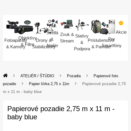
Akcie
Svetlá
Zvuk &
Statívy
Objektívy
Pre
&
Fotoaparáty
Drony &
Príslušenstvo
Stream
&
& Filtre
Smartfóny
Ateliér
& Kamery
Stabilizátory
& Pamäte
Podpora
ATELIÉR / ŠTÚDIO
Pozadia
Papierové foto
Papierové pozadie 2,75
pozadie
Papier šírka 2,75 x 11m
m x 11 m - baby blue
Papierové pozadie 2,75 m x 11 m -
baby blue