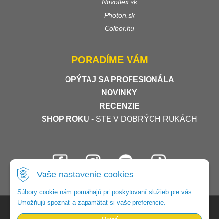
Novoflex.sk
Photon.sk
Colbor.hu
PORADÍME VÁM
OPÝTAJ SA PROFESIONÁLA
NOVINKY
RECENZIE
SHOP ROKU
- STE V DOBRÝCH RUKÁCH
Vaše nastavenie cookies
Súbory cookie nám pomáhajú pri poskytovaní služieb pre vás.
Umožňujú spoznať a zapamätať si vaše preferencie.
© 2026 Foto-video-shop •
tvorba eshopu cez UNIobchod
,
webhosting
spoločnosti
WEBYGROUP