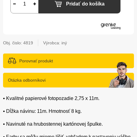
Pridať do košíka
Obj. čislo:
4819
Výrobca: iný
Porovnať produkt
Otázka odborníkovi
▪️ Kvalitné papierové fotopozadie 2,75 x 11m.
▪️ Dĺžka návinu: 11m. Hmotnosť 8 kg.
▪️ Navinuté na hrubostennej kartónovej špulke.
▪️ Farby sa môžu mierne líšiť, vzhľadom k nastaveniu vášho