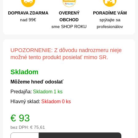
DOPRAVA ZDARMA
OVERENÝ
PORADÍME VÁM
nad 99€
OBCHOD
spýtajte sa
sme SHOP ROKU
profesionálov
UPOZORNENIE: Z dôvodu nadrozmeru nieje
možné tento produkt posielať mimo SR.
Skladom
Môžeme hneď odoslať
Predajňa:
Skladom 1 ks
Hlavný sklad:
Skladom 0 ks
€
93
bez DPH:
€ 75,61