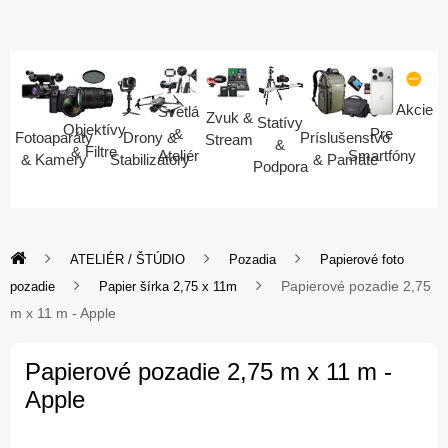
Akcie
Svetlá
Zvuk &
Statívy
Objektívy
Pre
&
Fotoaparáty
Drony &
Príslušenstvo
Stream
&
& Filtre
Smartfóny
Ateliér
& Kamery
Stabilizátory
& Pamäte
Podpora
ATELIÉR / ŠTÚDIO
Pozadia
Papierové foto
Papierové pozadie 2,75
pozadie
Papier šírka 2,75 x 11m
m x 11 m - Apple
Papierové pozadie 2,75 m x 11 m -
Apple