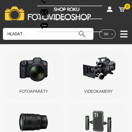
0
shop@fotovideoshop.sk
Fotobot
SK
FOTOAPARÁTY
VIDEOKAMERY