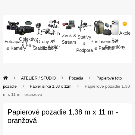
Akcie
Svetlá
Zvuk &
Statívy
Objektívy
Pre
&
Fotoaparáty
Drony &
Príslušenstvo
Stream
&
& Filtre
Smartfóny
Ateliér
& Kamery
Stabilizátory
& Pamäte
Podpora
ATELIÉR / ŠTÚDIO
Pozadia
Papierové foto
Papierové pozadie 1,38
pozadie
Papier šírka 1,38 x 11m
m x 11 m - oranžová
Papierové pozadie 1,38 m x 11 m -
oranžová