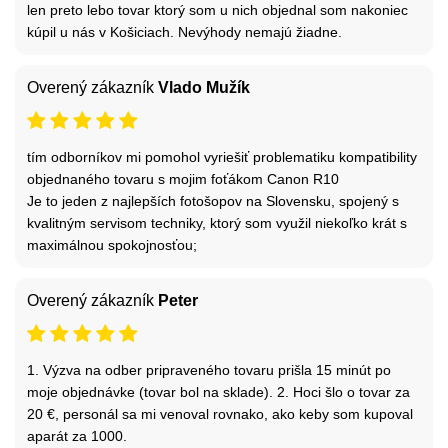
len preto lebo tovar ktorý som u nich objednal som nakoniec
kúpil u nás v Košiciach. Nevýhody nemajú žiadne.
Overený zákazník
Vlado Mužík
tím odborníkov mi pomohol vyriešiť problematiku kompatibility
objednaného tovaru s mojim foťákom Canon R10
Je to jeden z najlepších fotošopov na Slovensku, spojený s
kvalitným servisom techniky, ktorý som využil niekoľko krát s
maximálnou spokojnosťou;
Overený zákazník
Peter
1. Výzva na odber pripraveného tovaru prišla 15 minút po
moje objednávke (tovar bol na sklade). 2. Hoci šlo o tovar za
20 €, personál sa mi venoval rovnako, ako keby som kupoval
aparát za 1000.