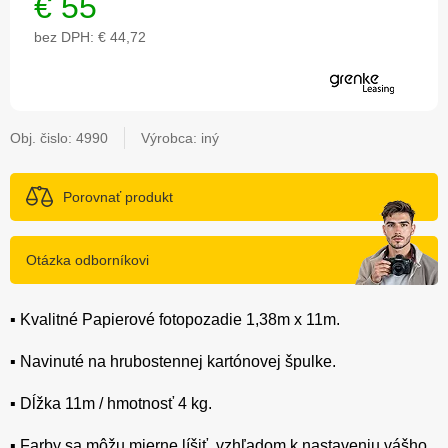
€
55
bez DPH:
€ 44,72
Obj. čislo:
4990
Výrobca: iný
Porovnať produkt
Otázka odborníkovi
▪️ Kvalitné Papierové fotopozadie 1,38m x 11m.
▪️ Navinuté na hrubostennej kartónovej špulke.
▪️ Dĺžka 11m / hmotnosť 4 kg.
▪️ Farby sa môžu mierne líšiť, vzhľadom k nastaveniu vášho