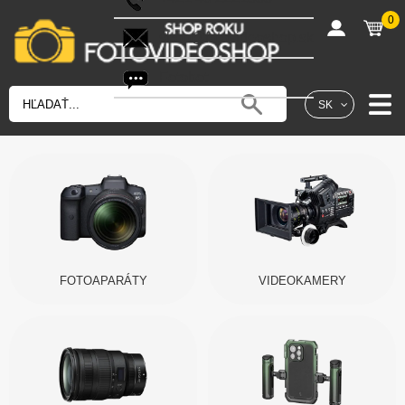
0
shop@fotovideoshop.sk
Fotobot
SK
FOTOAPARÁTY
VIDEOKAMERY