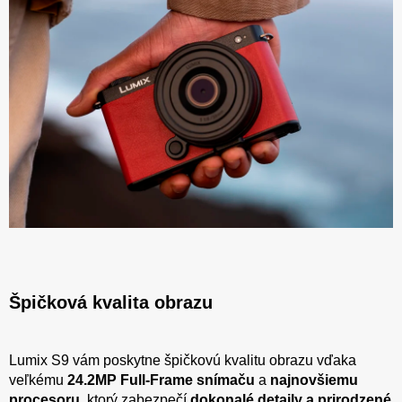
Špičková kvalita obrazu
Lumix S9 vám poskytne špičkovú kvalitu obrazu vďaka
veľkému
24.2MP Full-Frame snímaču
a
najnovšiemu
procesoru
, ktorý zabezpečí
dokonalé detaily a prirodzené