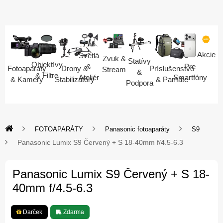
Akcie
Svetlá
Zvuk &
Statívy
Objektívy
Pre
&
Fotoaparáty
Drony &
Príslušenstvo
Stream
&
& Filtre
Smartfóny
Ateliér
& Kamery
Stabilizátory
& Pamäte
Podpora
FOTOAPARÁTY
Panasonic fotoaparáty
S9
Panasonic Lumix S9 Červený + S 18-40mm f/4.5-6.3
Panasonic Lumix S9 Červený + S 18-
40mm f/4.5-6.3
Darček
Zdarma