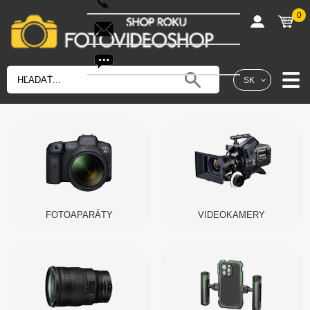
0
shop@fotovideoshop.sk
Fotobot
SK
FOTOAPARÁTY
VIDEOKAMERY