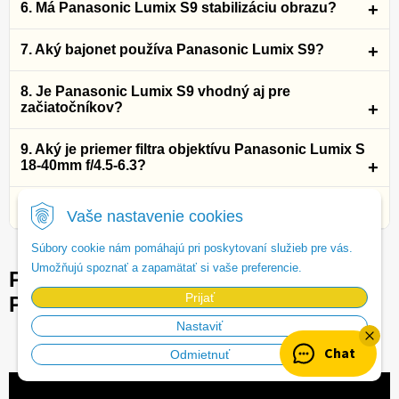
6. Má Panasonic Lumix S9 stabilizáciu obrazu?
7. Aký bajonet používa Panasonic Lumix S9?
8. Je Panasonic Lumix S9 vhodný aj pre
začiatočníkov?
9. Aký je priemer filtra objektívu Panasonic Lumix S
18-40mm f/4.5-6.3?
10. Prečo si vybrať Panasonic Lumix S9 + 18-40mm?
Vaše nastavenie cookies
Súbory cookie nám pomáhajú pri poskytovaní služieb pre vás.
Umožňujú spoznať a zapamätať si vaše preferencie.
Pozrite si našu podrobnú recenziu
Prijať
Panasonic S9:
Nastaviť
Chat
Odmietnuť