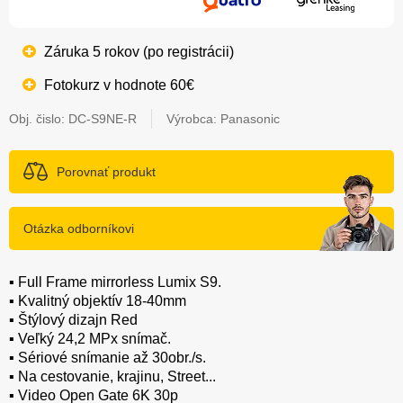
Záruka 5 rokov (po registrácii)
Fotokurz v hodnote 60€
Obj. čislo:
DC-S9NE-R
Výrobca: Panasonic
Porovnať produkt
Otázka odborníkovi
▪️ Full Frame mirrorless Lumix S9.
▪️ Kvalitný objektív 18-40mm
▪️ Štýlový dizajn Red
▪️ Veľký 24,2 MPx snímač.
▪️ Sériové snímanie až 30obr./s.
▪️ Na cestovanie, krajinu, Street...
▪️ Video Open Gate 6K 30p