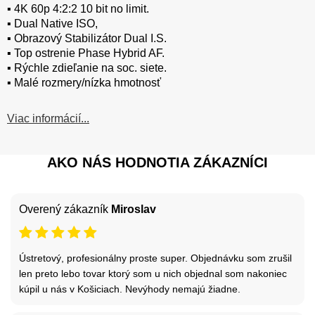
▪️ 4K 60p 4:2:2 10 bit no limit.
▪️ Dual Native ISO,
▪️ Obrazový Stabilizátor Dual I.S.
▪️ Top ostrenie Phase Hybrid AF.
▪️ Rýchle zdieľanie na soc. siete.
▪️ Malé rozmery/nízka hmotnosť
Viac informácií...
AKO NÁS HODNOTIA ZÁKAZNÍCI
Overený zákazník
Miroslav
Ústretový, profesionálny proste super. Objednávku som zrušil
len preto lebo tovar ktorý som u nich objednal som nakoniec
kúpil u nás v Košiciach. Nevýhody nemajú žiadne.