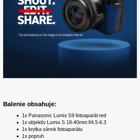
Balenie obsahuje:
1x Panasonic Lumix S9 fotoaparát red
1x objektív Lumix S 18-40mm f/4.5-6.3
1x krytka sánok fotoaparátu
1x popruh