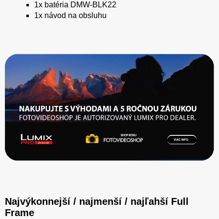
1x batéria DMW-BLK22
1x návod na obsluhu
Najvýkonnejší / najmenší / najľahší Full
Frame