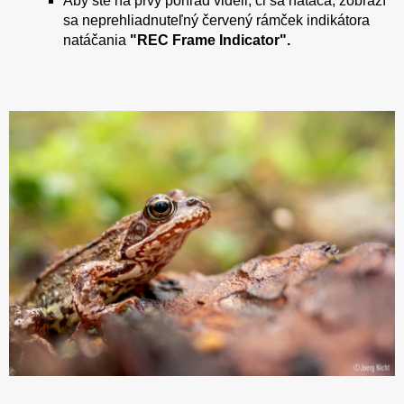
Aby ste na prvý pohľad videli, či sa natáča, zobrazí
sa neprehliadnuteľný červený rámček indikátora
natáčania
"REC Frame Indicator".