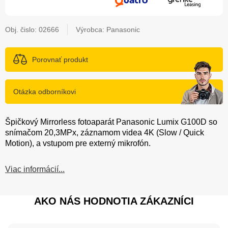
Obj. čislo:
02666
Výrobca: Panasonic
Porovnať produkt
Otázka odborníkovi
Špičkový Mirrorless fotoaparát Panasonic Lumix G100D so
snímačom 20,3MPx, záznamom videa 4K (Slow / Quick
Motion), a vstupom pre externý mikrofón.
Viac informácií...
AKO NÁS HODNOTIA ZÁKAZNÍCI