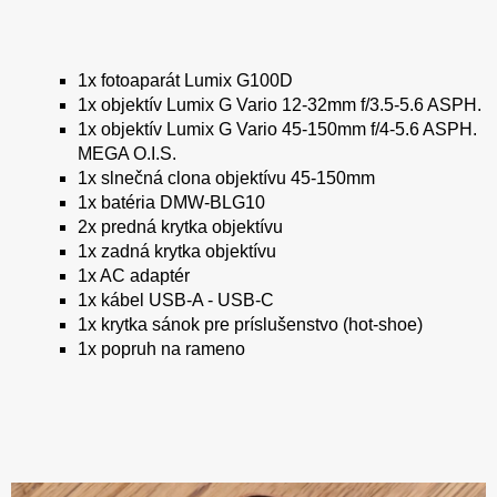
1x fotoaparát Lumix G100D
1x objektív Lumix G Vario 12-32mm f/3.5-5.6 ASPH.
1x objektív Lumix G Vario 45-150mm f/4-5.6 ASPH.
MEGA O.I.S.
1x slnečná clona objektívu 45-150mm
1x batéria DMW-BLG10
2x predná krytka objektívu
1x zadná krytka objektívu
1x AC adaptér
1x kábel USB-A - USB-C
1x krytka sánok pre príslušenstvo (hot-shoe)
1x popruh na rameno