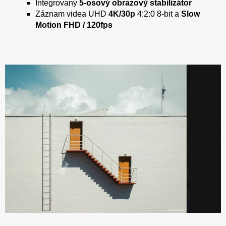
Integrovaný
5-osový obrazový stabilizátor
Záznam videa UHD
4K/30p
4:2:0 8-bit a
Slow
Motion FHD / 120fps