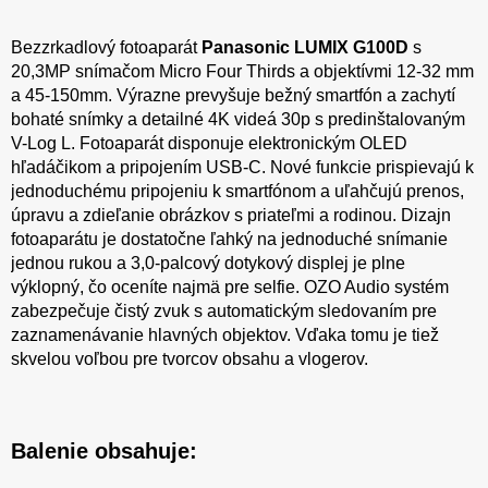
Bezzrkadlový fotoaparát
Panasonic LUMIX G100D
s
20,3MP snímačom Micro Four Thirds a objektívmi 12-32 mm
a 45-150mm. Výrazne prevyšuje bežný smartfón a zachytí
bohaté snímky a detailné 4K videá 30p s predinštalovaným
V-Log L. Fotoaparát disponuje elektronickým OLED
hľadáčikom a pripojením USB-C. Nové funkcie prispievajú k
jednoduchému pripojeniu k smartfónom a uľahčujú prenos,
úpravu a zdieľanie obrázkov s priateľmi a rodinou. Dizajn
fotoaparátu je dostatočne ľahký na jednoduché snímanie
jednou rukou a 3,0-palcový dotykový displej je plne
výklopný, čo oceníte najmä pre selfie. OZO Audio systém
zabezpečuje čistý zvuk s automatickým sledovaním pre
zaznamenávanie hlavných objektov. Vďaka tomu je tiež
skvelou voľbou pre tvorcov obsahu a vlogerov.
Balenie obsahuje: