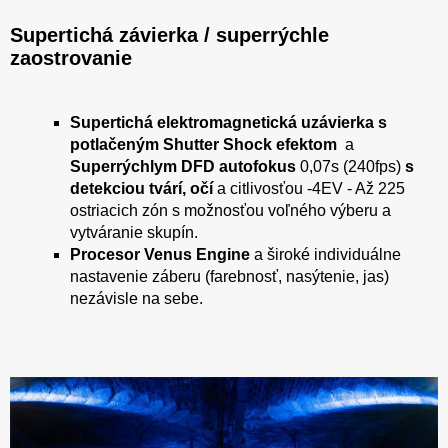
Supertichá závierka / superrýchle
zaostrovanie
Supertichá elektromagnetická uzávierka s
potlačeným Shutter Shock efektom
a
Superrýchlym DFD autofokus
0,07s (240fps)
s
detekciou tvárí, očí
a citlivosťou -4EV - Až 225
ostriacich zón s možnosťou voľného výberu a
vytváranie skupín.
Procesor Venus Engine
a široké individuálne
nastavenie záberu (farebnosť, nasýtenie, jas)
nezávisle na sebe.