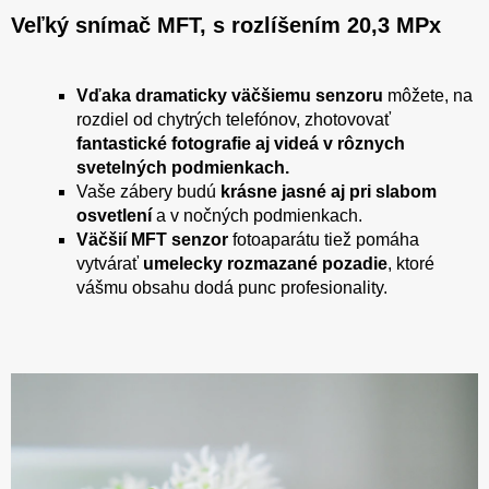
Veľký snímač MFT, s rozlíšením 20,3 MPx
Vďaka dramaticky väčšiemu senzoru
môžete, na
rozdiel od chytrých telefónov, zhotovovať
fantastické fotografie aj videá v rôznych
svetelných podmienkach.
Vaše zábery budú
krásne jasné aj pri slabom
osvetlení
a v nočných podmienkach.
Väčšií MFT senzor
fotoaparátu tiež pomáha
vytvárať
umelecky rozmazané pozadie
, ktoré
vášmu obsahu dodá punc profesionality.