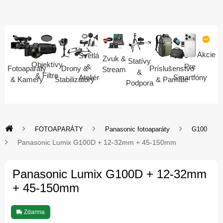
Akcie
Svetlá
Zvuk &
Statívy
Objektívy
Pre
&
Fotoaparáty
Drony &
Príslušenstvo
Stream
&
& Filtre
Smartfóny
Ateliér
& Kamery
Stabilizátory
& Pamäte
Podpora
FOTOAPARÁTY
Panasonic fotoaparáty
G100
Panasonic Lumix G100D + 12-32mm + 45-150mm
Panasonic Lumix G100D + 12-32mm
+ 45-150mm
Zdarma