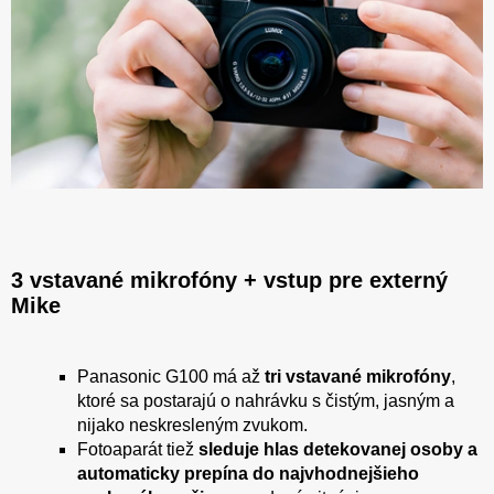
3 vstavané mikrofóny + vstup pre externý
Mike
Panasonic G100 má až
tri vstavané mikrofóny
,
ktoré sa postarajú o nahrávku s čistým, jasným a
nijako neskresleným zvukom.
Fotoaparát tiež
sleduje hlas detekovanej osoby a
automaticky prepína do najvhodnejšieho