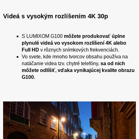
Videá s vysokým rozlíšením 4K 30p
S LUMIXOM G100
môžete produkovať úplne
plynulé videá vo vysokom rozlíšení 4K alebo
Full HD
v rôznych snímkových frekvenciách.
Vo svete, kde mnoho tvorcov obsahu používa na
natáčanie videa tzv. chytré telefóny,
sa od nich
môžete odlíšiť, vďaka vynikajúcej kvalite obrazu
G100.