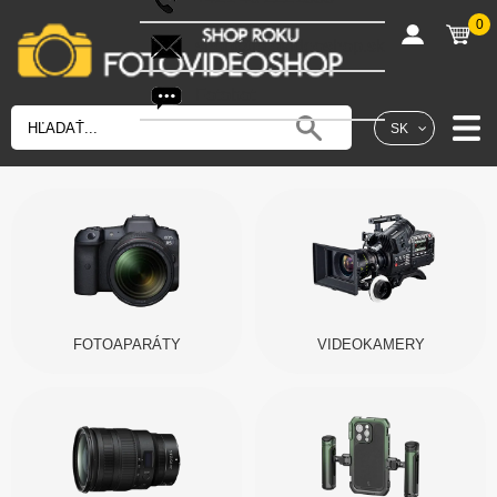
0
shop@fotovideoshop.sk
Fotobot
SK
FOTOAPARÁTY
VIDEOKAMERY