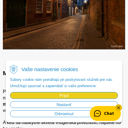
Vaše nastavenie cookies
Máte ho vždy so sebou / nič nepremeškáte
Súbory cookie nám pomáhajú pri poskytovaní služieb pre vás.
Umožňujú spoznať a zapamätať si vaše preferencie.
Panasonic G100 má
veľmi kompaktné rozmery
a váži
Prijať
necelých
400g
, takže Vám
nikde nebude zavadzať a
môžete ho mať vždy so sebou
bez toho, aby ste o tom
Nastaviť
vedeli.
Chat
Odmietnuť
A keď sa naskytne skvelá Vlogerska príležitosť, nájdete ho