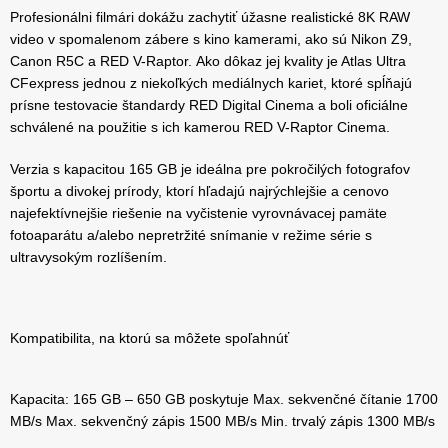
Profesionálni filmári dokážu zachytiť úžasne realistické 8K RAW
video v spomalenom zábere s kino kamerami, ako sú Nikon Z9,
Canon R5C a RED V-Raptor. Ako dôkaz jej kvality je Atlas Ultra
CFexpress jednou z niekoľkých mediálnych kariet, ktoré spĺňajú
prísne testovacie štandardy RED Digital Cinema a boli oficiálne
schválené na použitie s ich kamerou RED V-Raptor Cinema.
Verzia s kapacitou 165 GB je ideálna pre pokročilých fotografov
športu a divokej prírody, ktorí hľadajú najrýchlejšie a cenovo
najefektívnejšie riešenie na vyčistenie vyrovnávacej pamäte
fotoaparátu a/alebo nepretržité snímanie v režime série s
ultravysokým rozlíšením.
Kompatibilita, na ktorú sa môžete spoľahnúť
Kapacita: 165 GB – 650 GB poskytuje Max. sekvenčné čítanie 1700
MB/s Max. sekvenčný zápis 1500 MB/s Min. trvalý zápis 1300 MB/s