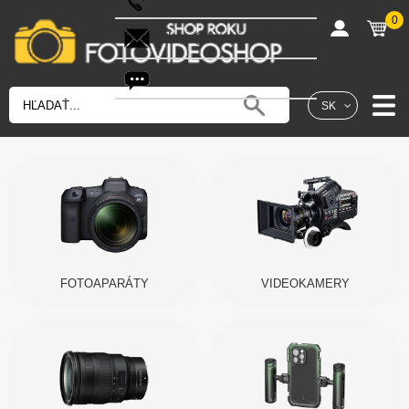
0
shop@fotovideoshop.sk
Fotobot
SK
FOTOAPARÁTY
VIDEOKAMERY