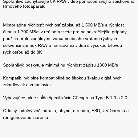
Spoľahlivo zachytávajte 8K RAW video pomocou svojho špičkového
filmového fotoaparátu
Mimoriadna rýchlosť: rýchlosť zápisu až 1 500 MB/s a rýchlosť
čítania 1 700 MB/s v reálnom svete pre najpokročilejšie prípady
použitia profesionálnymi tvorcami obsahu vrátane rýchlych
sekvencií snímok RAW a nahrávania videa s vysokou bitovou
rýchlosťou až do 8K
Spoľahlivý: poskytuje minimálnu rýchlosť zápisu 1300 MB/s
Kompatibilný: plne kompatibilné so širokou škálou digitálnych
zrkadloviek a zrkadloviek
Vyhovujúce: plne spĺňa špecifikácie CFexpress Type B 1.0 a 2.0
Odolný: odolný voči nárazu, ohybu, otrasom, ESD, UV žiareniu a
röntgenovému žiareniu