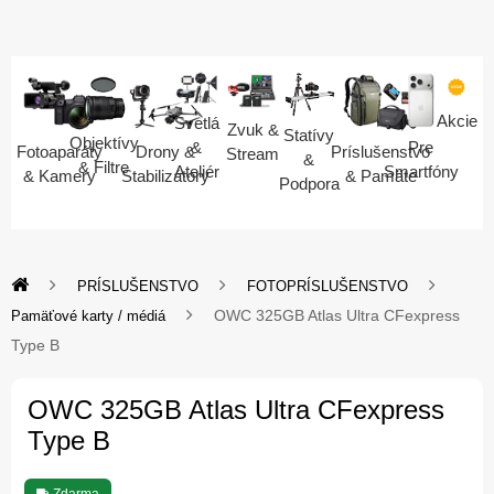
Akcie
Svetlá
Zvuk &
Statívy
Objektívy
Pre
&
Fotoaparáty
Drony &
Príslušenstvo
Stream
&
& Filtre
Smartfóny
Ateliér
& Kamery
Stabilizátory
& Pamäte
Podpora
PRÍSLUŠENSTVO
FOTOPRÍSLUŠENSTVO
OWC 325GB Atlas Ultra CFexpress
Pamäťové karty / médiá
Type B
OWC 325GB Atlas Ultra CFexpress
Type B