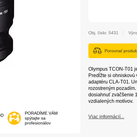
Obj. čislo:
5431
Výr
Porovnať produk
Olympus TCON-T01 je 
Predĺžte si ohniskovú
adaptéru CLA-T01. Umo
rozostreným pozadím. 
dosiahnuť zväčšenie 13
vzdialených motívov.
PORADÍME VÁM
OD
Viac informácií...
spýtajte sa
profesionálov