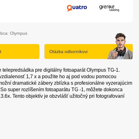
obca: Olympus
t
Otázka odborníkovi
telepredsádka pre digitálny fotoaparát Olympus TG-1.
 vzdialenosť 1,7 x a použite ho aj pod vodou pomocou
žní dramatické zábery zblízka s profesionálne vyzerajúcim
So super rozlíšením fotoaparátu TG -1, môžete dokonca
.6x. Tento objektív je obzvlášť užitočný pri fotografovaní