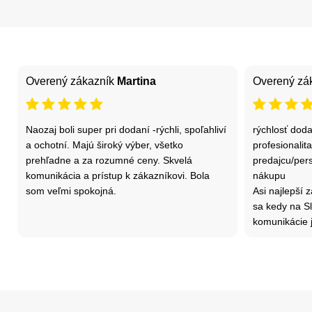
Overený zákazník
Martina
Overený zá
Naozaj boli super pri dodaní -rýchli, spoľahliví
rýchlosť dod
a ochotní. Majú široký výber, všetko
profesionalita
prehľadne a za rozumné ceny. Skvelá
predajcu/per
komunikácia a prístup k zákazníkovi. Bola
nákupu
som veľmi spokojná.
Asi najlepší 
sa kedy na Slo
komunikácie j