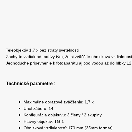
Teleobjektív 1,7 x bez straty svetelnosti
Zachyťte vzdialené motívy tým, že si zväčšíte ohniskovú vzdialen
Jednoduché pripevnenie k fotoaparátu aj pod vodou až do hĺbky 12
Technické parametre :
Maximálne obrazové zväčšenie: 1,7 x
Uhol záberu: 14 °
Konfigurácia objektívu: 3 členy / 2 skupiny
Hlavný objektív: TG-1
Ohnisková vzdialenosť: 170 mm (35mm formát)