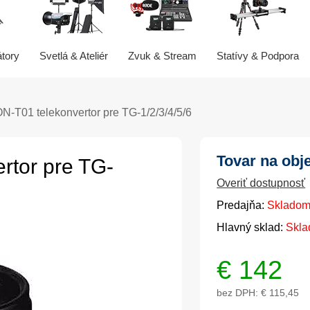
átory
Svetlá & Ateliér
Zvuk & Stream
Statívy & Podpora
-T01 telekonvertor pre TG-1/2/3/4/5/6
Tovar na obj
rtor pre TG-
Overiť dostupnosť
Predajňa:
Skladom
Hlavný sklad:
Skla
€
142
bez DPH:
€ 115,45