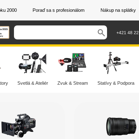
oku 2000
Poraď sa s profesionálom
Nákup na splátky
+421 48 2
tory
Svetlá & Ateliér
Zvuk & Stream
Statívy & Podpora