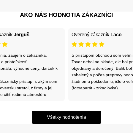
AKO NÁS HODNOTIA ZÁKAZNÍCI
kazník
Jerguš
Overený zákazník
Laco
ania, záujem o zákazníka,
S prístupom obchodu som veľmi 
 a priateľskosť
Tovar nebol na sklade, ale bol 
sonálu, výhodné ceny, darček k
objednaný a doručený. Balík bol
zabalený a počas prepravy nedo
zákaznícky prístup, s akým som
žiadnemu poškodeniu, išlo o veľmi
vensku stretol, z firmy a jej
(fotoaparát - zrkadlovka).
e cítiť rodinnú atmosféru.
Všetky hodnotenia