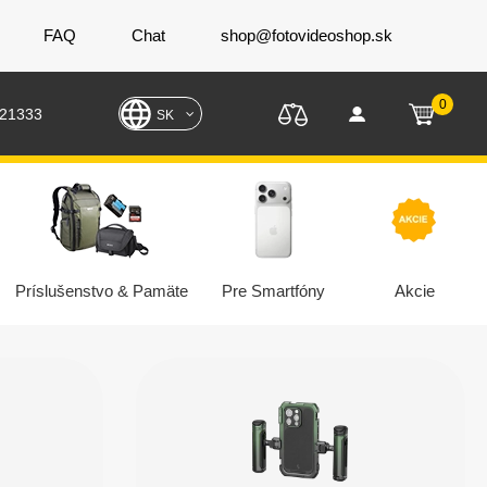
FAQ
Chat
shop@fotovideoshop.sk
0
221333
SK
Príslušenstvo & Pamäte
Pre Smartfóny
Akcie