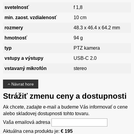
svetelnosť
f 1,8
min. zaost. vzdialenosť
10 cm
rozmery
48.3 x 46.4 x 64.2 mm
hmotnosť
94 g
typ
PTZ kamera
vstupy a výstupy
USB-C 2.0
vstavaný mikrofón
stereo
Návrat hore
Strážiť zmenu ceny a dostupnosti
Ak chcete, zadajte e-mail a budeme Vás informovať o cene
alebo skladovej dostupnosti tohto tovaru.
Vaša emailová adresa
Aktuálna cena produktu je:
€ 195