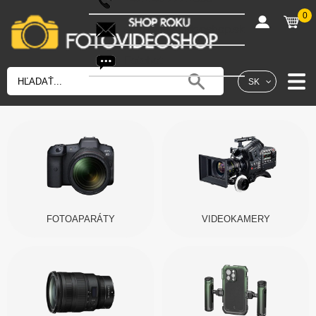
0
shop@fotovideoshop.sk
Fotobot
SK
FOTOAPARÁTY
VIDEOKAMERY