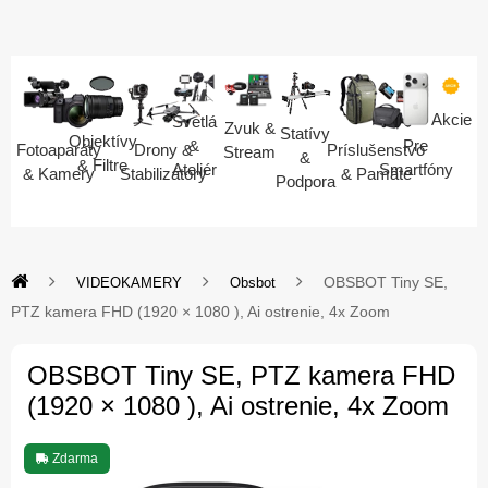
Akcie
Svetlá
Zvuk &
Statívy
Objektívy
Pre
&
Fotoaparáty
Drony &
Príslušenstvo
Stream
&
& Filtre
Smartfóny
Ateliér
& Kamery
Stabilizátory
& Pamäte
Podpora
OBSBOT Tiny SE,
VIDEOKAMERY
Obsbot
PTZ kamera FHD (1920 × 1080 ), Ai ostrenie, 4x Zoom
OBSBOT Tiny SE, PTZ kamera FHD
(1920 × 1080 ), Ai ostrenie, 4x Zoom
Zdarma