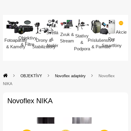
Akcie
Svetlá
Zvuk &
Statívy
Objektívy
Pre
&
Fotoaparáty
Drony &
Príslušenstvo
Stream
&
& Filtre
Smartfóny
Ateliér
& Kamery
Stabilizátory
& Pamäte
Podpora
Novoflex
OBJEKTÍVY
Novoflex adaptéry
NIKA
Novoflex NIKA