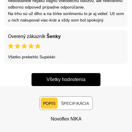
nedostanete nejakú vágnu všeobecnú odozvu, ale relevantnú
odbornú odpoveď prípadne odporúčanie.
Na trhu sú už dlho a na šírke sortimentu to je aj vidieť. Už som
u nich nakupoval viac-krát a vždy som bol spokojný.
Overený zákazník
Šenky
Všetko prebehlo Supééér.
Všetky hodnotenia
POPIS
ŠPECIFIKÁCIA
Novoflex NIKA