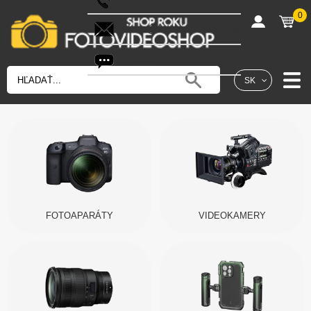
0
shop@fotovideoshop.sk
Fotobot
SK
FOTOAPARÁTY
VIDEOKAMERY