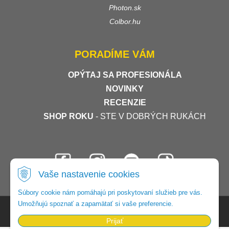
Photon.sk
Colbor.hu
PORADÍME VÁM
OPÝTAJ SA PROFESIONÁLA
NOVINKY
RECENZIE
SHOP ROKU
- STE V DOBRÝCH RUKÁCH
Vaše nastavenie cookies
Súbory cookie nám pomáhajú pri poskytovaní služieb pre vás.
Umožňujú spoznať a zapamätať si vaše preferencie.
© 2026 Foto-video-shop •
tvorba eshopu cez UNIobchod
,
webhosting
spoločnosti
WEBYGROUP
Prijať