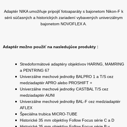
Adaptér NIKA umožňuje pripojiť fotoaparáty s bajonetom Nikon-F k
sérii súčasných a historických zariadení vybavených univerzálnym
bajonetom NOVOFLEX A.
Adaptér možno použiť na nasledujúce produkty :
Stredoformátové adaptéry objektívov HARING, MAMRING
a PENTRING 67
Univerzálne mechové jednotky BALPRO 1 a T/S cez
medziadaptér APRO alebo PROSHIFT +
Univerzálne mechové jednotky CASTBAL T/S cez
medziadaptér AUNI
Univerzálne mechové jednotky BAL-F cez medziadaptér
AFLEX
Špeciálna trubica MICRO-TUBE
Historické 35 mm objektívy Follow Focus série C a D
Historické 35 mm objektívy Follow Focus série B v