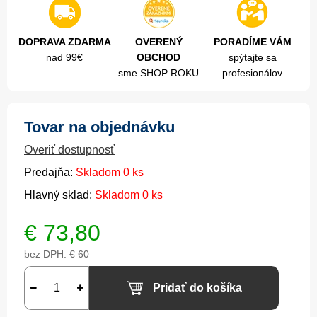
DOPRAVA ZDARMA
OVERENÝ
PORADÍME VÁM
nad 99€
OBCHOD
spýtajte sa
sme SHOP ROKU
profesionálov
Tovar na objednávku
Overiť dostupnosť
Predajňa:
Skladom 0 ks
Hlavný sklad:
Skladom 0 ks
€
73,80
bez DPH:
€ 60
Pridať do košíka