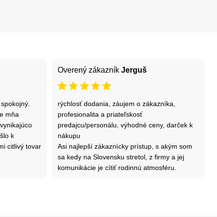
Overený zákazník
Jerguš
spokojný.
rýchlosť dodania, záujem o zákazníka,
pre mňa
profesionalita a priateľskosť
 vynikajúco
predajcu/personálu, výhodné ceny, darček k
šlo k
nákupu
 citlivý tovar
Asi najlepší zákaznícky prístup, s akým som
sa kedy na Slovensku stretol, z firmy a jej
komunikácie je cítiť rodinnú atmosféru.