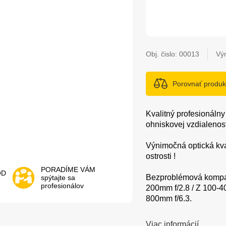
Obj. čislo:
00013
Vý
Porovnať produk
Kvalitný profesionálny
ohniskovej vzdialenost
Výnimočná optická kva
ostrosti !
PORADÍME VÁM
OD
Bezproblémová kompat
spýtajte sa
profesionálov
200mm f/2.8 / Z 100-4
800mm f/6.3.
Viac informácií...