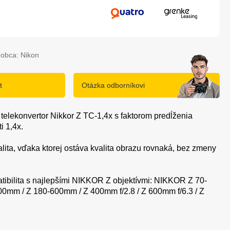
robca: Nikon
t
Otázka odborníkovi
 telekonvertor Nikkor Z TC-1,4x s faktorom predĺženia
i 1,4x.
lita, vďaka ktorej ostáva kvalita obrazu rovnaká, bez zmeny
ibilita s najlepšími NIKKOR Z objektívmi: NIKKOR Z 70-
00mm / Z 180-600mm / Z 400mm f/2.8 / Z 600mm f/6.3 / Z