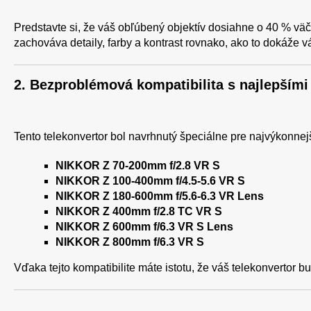
Predstavte si, že váš obľúbený objektív dosiahne o 40 % väčší
zachováva detaily, farby a kontrast rovnako, ako to dokáže 
2. Bezproblémová kompatibilita s najlepším
Tento telekonvertor bol navrhnutý špeciálne pre najvýkonnej
NIKKOR Z 70-200mm f/2.8 VR S
NIKKOR Z 100-400mm f/4.5-5.6 VR S
NIKKOR Z 180-600mm f/5.6-6.3 VR Lens
NIKKOR Z 400mm f/2.8 TC VR S
NIKKOR Z 600mm f/6.3 VR S Lens
NIKKOR Z 800mm f/6.3 VR S
Vďaka tejto kompatibilite máte istotu, že váš telekonvertor