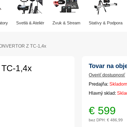
átory
Svetlá & Ateliér
Zvuk & Stream
Statívy & Podpora
KONVERTOR Z TC-1,4x
Tovar na obj
TC-1,4x
Overiť dostupnosť
Predajňa:
Skladom
Hlavný sklad:
Skla
€
599
bez DPH:
€ 486,99