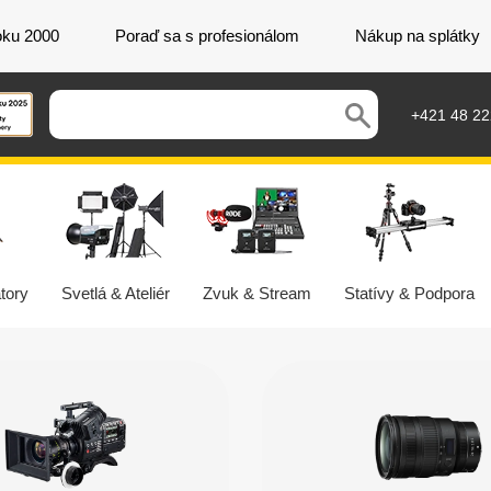
oku 2000
Poraď sa s profesionálom
Nákup na splátky
+421 48 2
tory
Svetlá & Ateliér
Zvuk & Stream
Statívy & Podpora