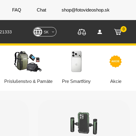
FAQ
Chat
shop@fotovideoshop.sk
0
221333
SK
Príslušenstvo & Pamäte
Pre Smartfóny
Akcie