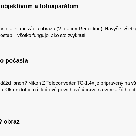
 objektívom a fotoaparátom
nie aj stabilizáciu obrazu (Vibration Reduction). Navyše, všet
stup – všetko funguje, ako ste zvyknutí.
ho počasia
dážď, sneh? Nikon Z Teleconverter TC-1.4x je pripravený na vš
. Okrem toho má fluórovú povrchovú úpravu na vonkajších optic
ý obraz