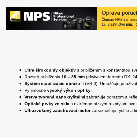
Ultra širokouhly objektív
s priblížením s konštantnou sve
Rozsah priblíženia
16 – 35 mm
(ekvivalent formátu DX: 2
Systém stabilizácie obrazu I
I (VR II). Umožňuje používať
Výnimočne
vysoký výkon optiky
.
Vrstva tvorená nanokryštálm
i zabraňuje odrazom a refl
Optické prvky zo skla
s extrémne nízkym rozptylom svet
Ultrazvukový zaostrovací motor
zabezpečuje rýchle a ti