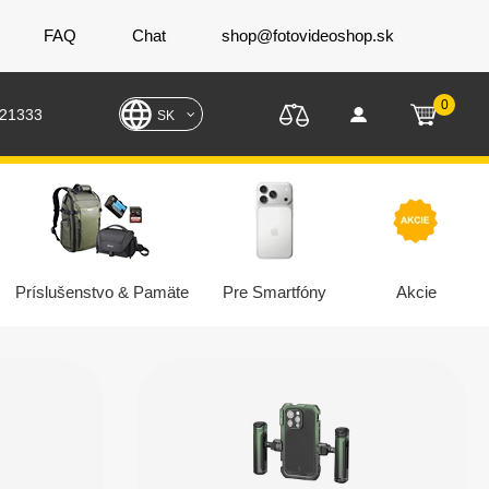
FAQ
Chat
shop@fotovideoshop.sk
0
221333
SK
Príslušenstvo & Pamäte
Pre Smartfóny
Akcie