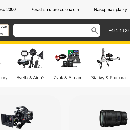
oku 2000
Poraď sa s profesionálom
Nákup na splátky
+421 48 2
tory
Svetlá & Ateliér
Zvuk & Stream
Statívy & Podpora