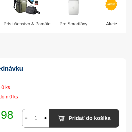
Príslušenstvo & Pamäte
Pre Smartfóny
Akcie
ednávku
 0 ks
dom 0 ks
,98
Pridať do košíka