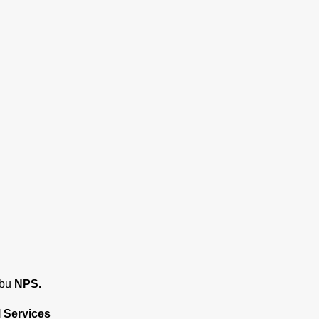
žbu
NPS.
 Services