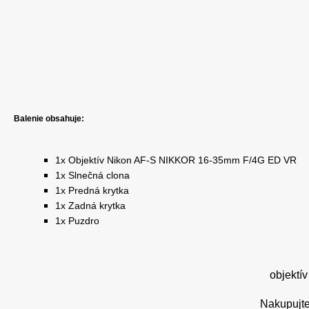
Balenie obsahuje:
1x Objektív Nikon AF-S NIKKOR 16-35mm F/4G ED VR
1x Slnečná clona
1x Predná krytka
1x Zadná krytka
1x Puzdro
objektív
Nakupujt