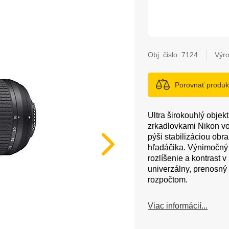
Obj. čislo:
7124
Výro
Porovnať produk
Ultra širokouhlý objek
zrkadlovkami Nikon vo 
pýši stabilizáciou obr
hľadáčika. Výnimočný 
rozlíšenie a kontrast
univerzálny, prenosný
rozpočtom.
Viac informácií...