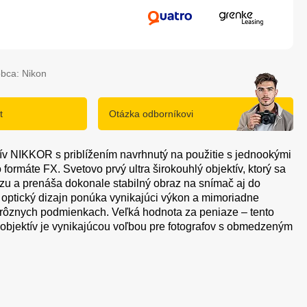
bca: Nikon
t
Otázka odborníkovi
tív NIKKOR s priblížením navrhnutý na použitie s jednookými
formáte FX. Svetovo prvý ultra širokouhlý objektív, ktorý sa
azu a prenáša dokonale stabilný obraz na snímač aj do
optický dizajn ponúka vynikajúci výkon a mimoriadne
 v rôznych podmienkach. Veľká hodnota za peniaze – tento
 objektív je vynikajúcou voľbou pre fotografov s obmedzeným