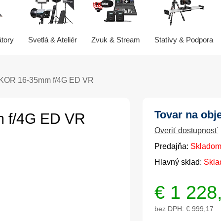
átory
Svetlá & Ateliér
Zvuk & Stream
Statívy & Podpora
KKOR 16-35mm f/4G ED VR
Tovar na obj
 f/4G ED VR
Overiť dostupnosť
Predajňa:
Skladom
Hlavný sklad:
Skla
€
1 228
bez DPH:
€ 999,17