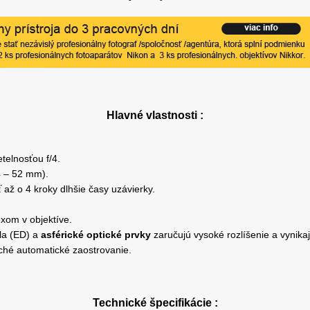
Hlavné vlastnosti :
telnosťou f/4.
4 – 52 mm).
 až o 4 kroky dlhšie časy uzávierky.
exom v objektíve.
la (ED) a
asférické optické prvky
zaručujú vysoké rozlíšenie a vynikaj
ché automatické zaostrovanie.
Technické špecifikácie :