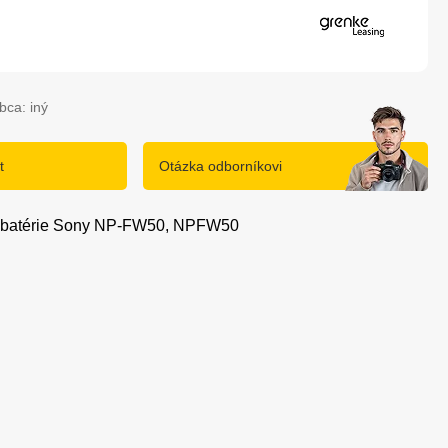
bca: iný
t
Otázka odborníkovi
re batérie Sony NP-FW50, NPFW50