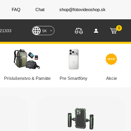
FAQ
Chat
shop@fotovideoshop.sk
0
221333
SK
Príslušenstvo & Pamäte
Pre Smartfóny
Akcie