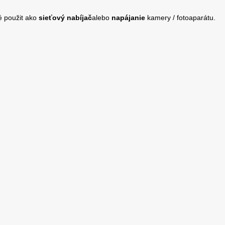
é použit ako
sieťový nabíjač
alebo
napájanie
kamery / fotoaparátu.