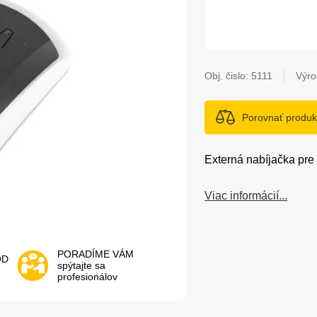
Obj. čislo:
5111
Výro
Porovnať produk
Externá nabíjačka p
Viac informácií...
PORADÍME VÁM
OD
spýtajte sa
profesionálov