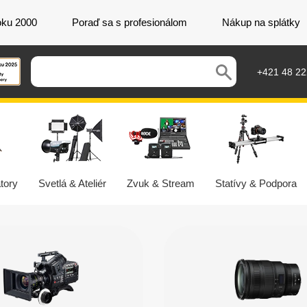
oku 2000
Poraď sa s profesionálom
Nákup na splátky
+421 48 2
tory
Svetlá & Ateliér
Zvuk & Stream
Statívy & Podpora