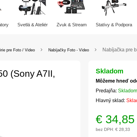
átory
Svetlá & Ateliér
Zvuk & Stream
Statívy & Podpora
Nabíjačka pre b
rie pre Foto / Video
Nabíjačky Foto - Video
Skladom
0 (Sony A7II,
Môžeme hneď od
Predajňa:
Skladom
Hlavný sklad:
Skla
€
34,85
bez DPH:
€ 28,33