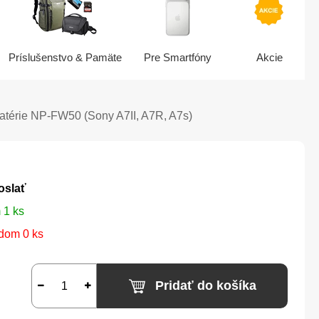
Príslušenstvo & Pamäte
Pre Smartfóny
Akcie
atérie NP-FW50 (Sony A7II, A7R, A7s)
oslať
 1 ks
dom 0 ks
Pridať do košíka