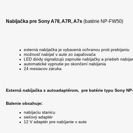
Nabíjačka pre Sony A7II, A7R, A7s
(
batérie NP-FW50)
externá nabíjačka je vybavená ochranou proti prebíjaniu
možnosť nabíjať v aute zo zapaľovača
LED diódy signalizujú zapnutie nabíjačky a priebeh nabíja
automatické vypnutie po skončení nabíjania
24 mesiacov záruka
Externá nabíjačka s autoadaptérom, pre
batérie typu Sony N
Balenie obsahuje:
nabíjaciu stanicu
sieťový adaptér
12 V adaptér pre nabíjanie v aute