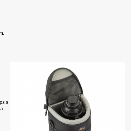
m.
ps s
za