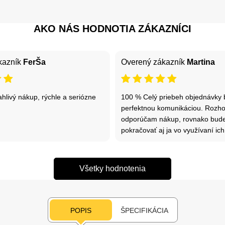
AKO NÁS HODNOTIA ZÁKAZNÍCI
kazník
FerŠa
Overený zákazník
Martina
hlivý nákup, rýchle a seriózne
100 % Celý priebeh objednávky 
perfektnou komunikáciou. Rozh
odporúčam nákup, rovnako bu
pokračovať aj ja vo využívaní ich
Všetky hodnotenia
POPIS
ŠPECIFIKÁCIA