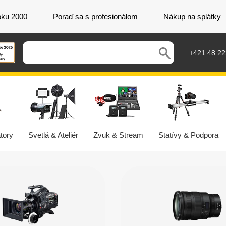
oku 2000
Poraď sa s profesionálom
Nákup na splátky
+421 48 2
tory
Svetlá & Ateliér
Zvuk & Stream
Statívy & Podpora