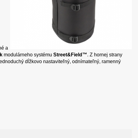
hé a
k
modulárneho systému
Street&Field™
. Z hornej strany
 jednoduchý dĺžkovo nastaviteľný, odnímateľný, ramenný