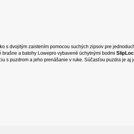
tko s dvojitým zaistením pomocou suchých zipsov pre jednoduc
né brašne a batohy Lowepro vybavené úchytnými bodmi
SlipLoc
iu s puzdrom a jeho prenášanie v ruke. Súčasťou puzdra je aj