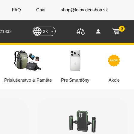
FAQ
Chat
shop@fotovideoshop.sk
0
221333
SK
Príslušenstvo & Pamäte
Pre Smartfóny
Akcie