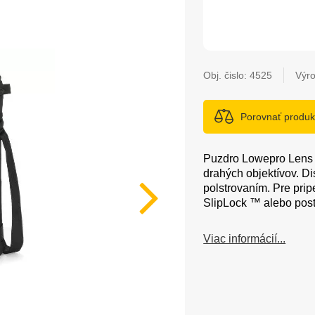
Obj. čislo:
4525
Výr
Porovnať produk
Puzdro Lowepro Lens C
drahých objektívov. D
polstrovaním. Pre pri
SlipLock ™ alebo pos
Viac informácií...