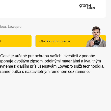
obca: Lowepro
t
Otázka odborníkovi
ase je určené pre ochranu vašich investícií v podobe
isponuje dvojitým zipsom, odolnými materiálmi a kvalitným
pevnenie k ďalším príslušenstvám Lowepro slúži technológia
tranné pútka s nastaviteľným remeňom cez rameno.