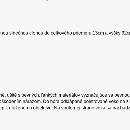
denou slnečnou clonou do celkového priemeru 13cm a výšky 32c
né, ušité s pevných, ľahkých materiálov vyznačujúce sa pevnou
 poškodením nárazom. Do hora odklápané polstrované veko na zi
up k uloženému objektívu. Na vnútornej strane veka sa nachád