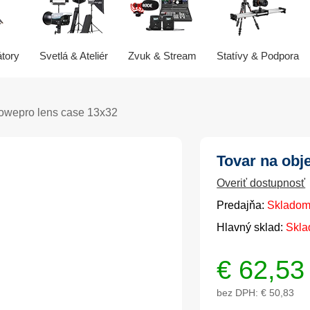
átory
Svetlá & Ateliér
Zvuk & Stream
Statívy & Podpora
owepro lens case 13x32
Tovar na obj
Overiť dostupnosť
Predajňa:
Skladom
Hlavný sklad:
Skla
€
62,53
bez DPH:
€ 50,83