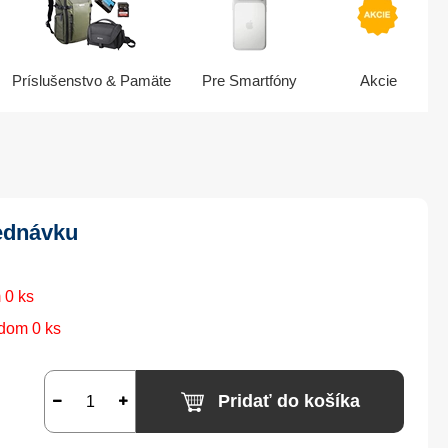
Príslušenstvo & Pamäte
Pre Smartfóny
Akcie
ednávku
 0 ks
dom 0 ks
Pridať do košíka