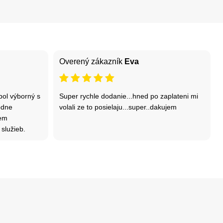
Overený zákazník
Eva
bol výborný s
Super rychle dodanie...hned po zaplateni mi
odne
volali ze to posielaju...super..dakujem
dem
 služieb.