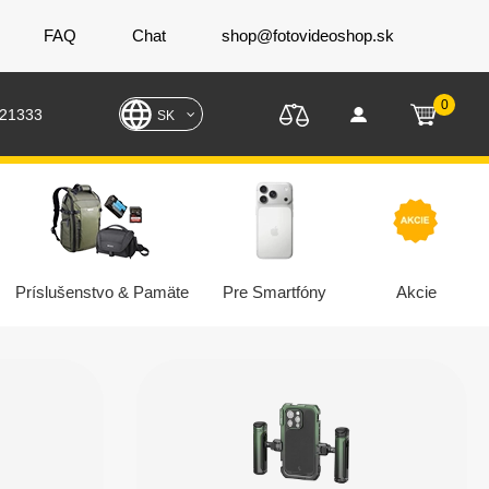
FAQ
Chat
shop@fotovideoshop.sk
0
221333
SK
Príslušenstvo & Pamäte
Pre Smartfóny
Akcie