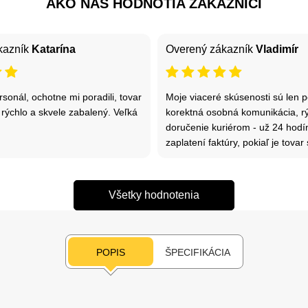
AKO NÁS HODNOTIA ZÁKAZNÍCI
kazník
Katarína
Overený zákazník
Vladimír
rsonál, ochotne mi poradili, tovar
Moje viaceré skúsenosti sú len po
j rýchlo a skvele zabalený. Veľká
korektná osobná komunikácia, r
doručenie kuriérom - už 24 hodí
zaplatení faktúry, pokiaľ je tova
Všetky hodnotenia
POPIS
ŠPECIFIKÁCIA