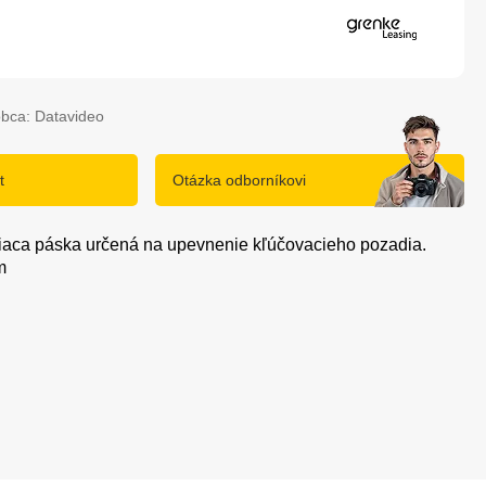
bca: Datavideo
t
Otázka odborníkovi
iaca páska určená na upevnenie kľúčovacieho pozadia.
m