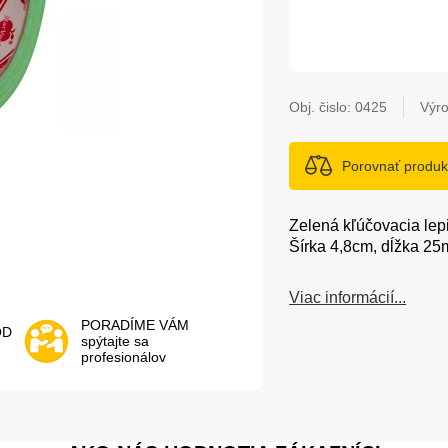
Obj. čislo:
0425
Výro
Porovnať produk
Zelená kľúčovacia lep
Šírka 4,8cm, dĺžka 25
Viac informácií...
PORADÍME VÁM
OD
spýtajte sa
profesionálov