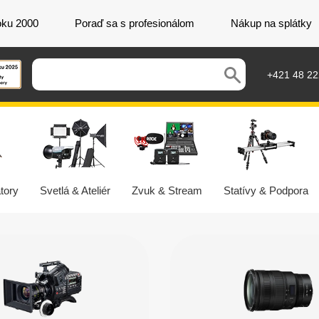
oku 2000
Poraď sa s profesionálom
Nákup na splátky
+421 48 2
tory
Svetlá & Ateliér
Zvuk & Stream
Statívy & Podpora