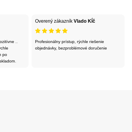
Overený zákazník
Vlado Kĺč
zitívne ..
Profesionálny prístup, rýchle riešenie
ýchle
objednávky, bezproblémové doručenie
n po
r skladom.