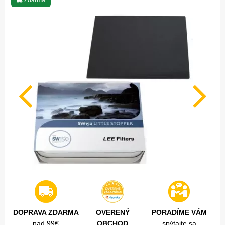
Zdarma
DOPRAVA ZDARMA
OVERENÝ
PORADÍME VÁM
nad 99€
OBCHOD
spýtajte sa