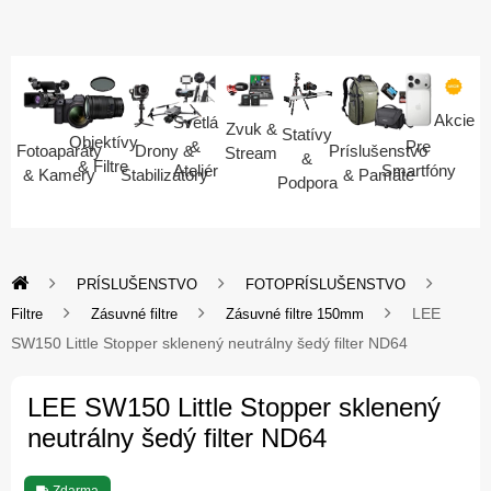
Akcie
Svetlá
Zvuk &
Statívy
Objektívy
Pre
&
Fotoaparáty
Drony &
Príslušenstvo
Stream
&
& Filtre
Smartfóny
Ateliér
& Kamery
Stabilizátory
& Pamäte
Podpora
PRÍSLUŠENSTVO
FOTOPRÍSLUŠENSTVO
LEE
Filtre
Zásuvné filtre
Zásuvné filtre 150mm
SW150 Little Stopper sklenený neutrálny šedý filter ND64
LEE SW150 Little Stopper sklenený
neutrálny šedý filter ND64