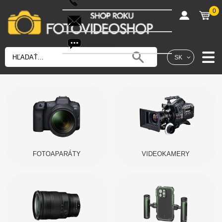
0
shop@fotovideoshop.sk
Fotobot
SK
FOTOAPARÁTY
VIDEOKAMERY