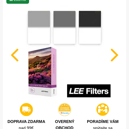
DOPRAVA ZDARMA
OVERENÝ
PORADÍME VÁM
nad 99€
OBCHOD
spýtajte sa