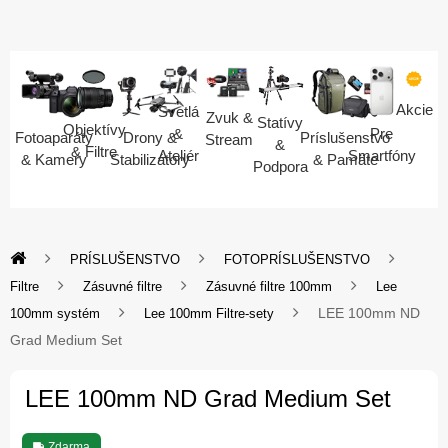
Akcie
Svetlá
Zvuk &
Statívy
Objektívy
Pre
&
Fotoaparáty
Drony &
Príslušenstvo
Stream
&
& Filtre
Smartfóny
Ateliér
& Kamery
Stabilizátory
& Pamäte
Podpora
PRÍSLUŠENSTVO
FOTOPRÍSLUŠENSTVO
Filtre
Zásuvné filtre
Zásuvné filtre 100mm
Lee
LEE 100mm ND
100mm systém
Lee 100mm Filtre-sety
Grad Medium Set
LEE 100mm ND Grad Medium Set
Zdarma