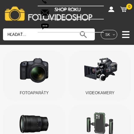
0
shop@fotovideoshop.sk
Fotobot
SK
FOTOAPARÁTY
VIDEOKAMERY