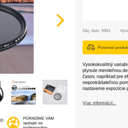
Obj. čislo:
9901
Výr
Porovnať produk
Vysokokvalitný variabi
plynule meniteľnou de
časov, napríklad pre e
nepostrádateľnou pomô
nastavenie expozície p
Viac informácií...
PORADÍME VÁM
OD
spýtajte sa
profesionálov