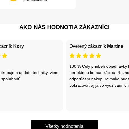
AKO NÁS HODNOTIA ZÁKAZNÍCI
kazník
Kory
Overený zákazník
Martina
100 % Celý priebeh objednávky 
otrebujem update techniky, viem
perfektnou komunikáciou. Rozh
 spoľahnúť
odporúčam nákup, rovnako bu
pokračovať aj ja vo využívaní ich
Všetky hodnotenia