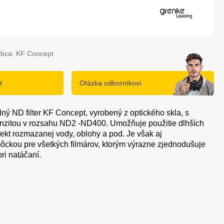
obca: KF Concept
t
Otázka odborníkovi
lný ND filter KF Concept, vyrobený z optického skla, s
nzitou v rozsahu ND2 -ND400. Umožňuje použitie dlhších
fekt rozmazanej vody, oblohy a pod. Je však aj
ckou pre všetkých filmárov, ktorým výrazne zjednodušuje
ri natáčaní.