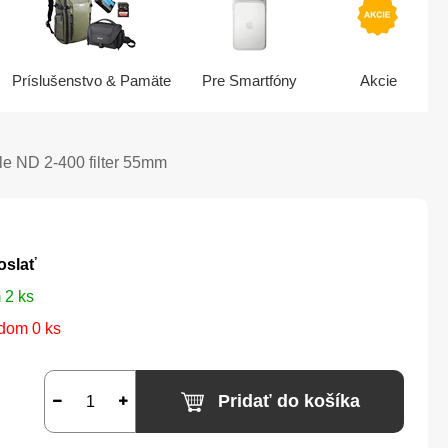
Príslušenstvo & Pamäte
Pre Smartfóny
Akcie
le ND 2-400 filter 55mm
oslať
 2 ks
dom 0 ks
Pridať do košíka