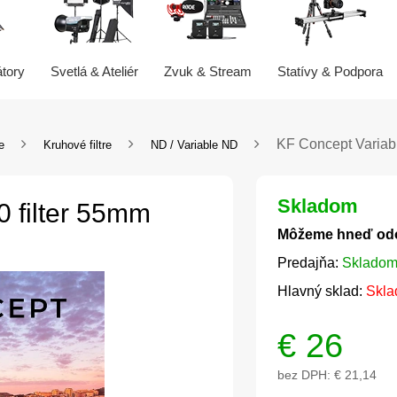
átory
Svetlá & Ateliér
Zvuk & Stream
Statívy & Podpora
KF Concept Variab
re
Kruhové filtre
ND / Variable ND
Skladom
 filter 55mm
Môžeme hneď od
Predajňa:
Skladom
Hlavný sklad:
Skla
€
26
bez DPH:
€ 21,14