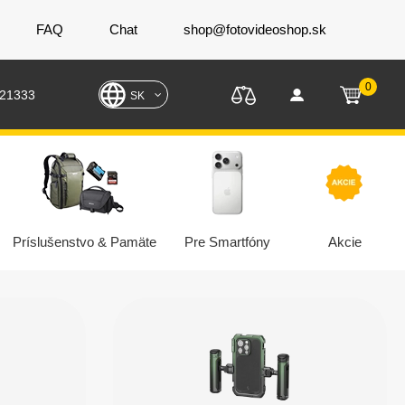
FAQ
Chat
shop@fotovideoshop.sk
0
221333
SK
Príslušenstvo & Pamäte
Pre Smartfóny
Akcie