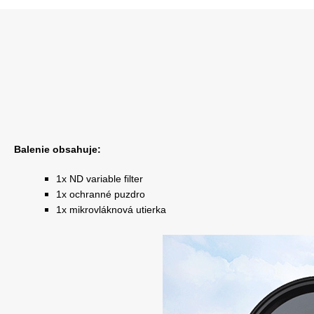
Balenie obsahuje:
1x ND variable filter
1x ochranné puzdro
1x mikrovláknová utierka