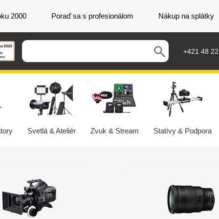
oku 2000
Poraď sa s profesionálom
Nákup na splátky
+421 48 2
tory
Svetlá & Ateliér
Zvuk & Stream
Statívy & Podpora