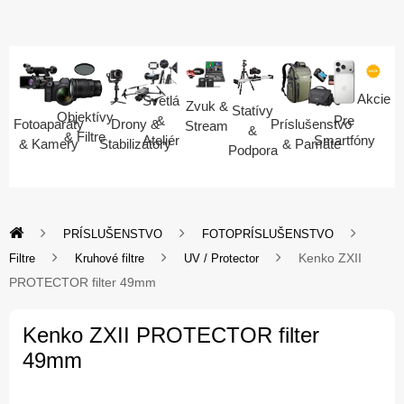
Akcie
Svetlá
Zvuk &
Statívy
Objektívy
Pre
&
Fotoaparáty
Drony &
Príslušenstvo
Stream
&
& Filtre
Smartfóny
Ateliér
& Kamery
Stabilizátory
& Pamäte
Podpora
PRÍSLUŠENSTVO
FOTOPRÍSLUŠENSTVO
Kenko ZXII
Filtre
Kruhové filtre
UV / Protector
PROTECTOR filter 49mm
Kenko ZXII PROTECTOR filter
49mm