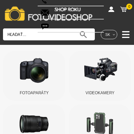
0
shop@fotovideoshop.sk
Fotobot
SK
FOTOAPARÁTY
VIDEOKAMERY