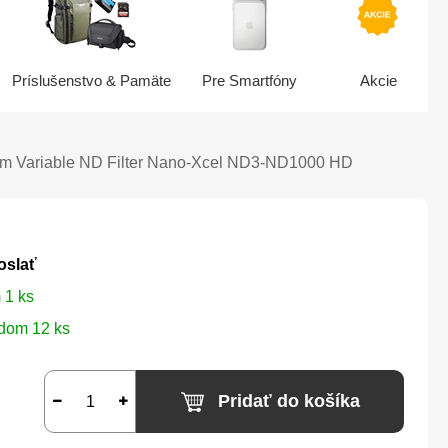
Príslušenstvo & Pamäte
Pre Smartfóny
Akcie
m Variable ND Filter Nano-Xcel ND3-ND1000 HD
oslať
 1 ks
dom 12 ks
Pridať do košíka