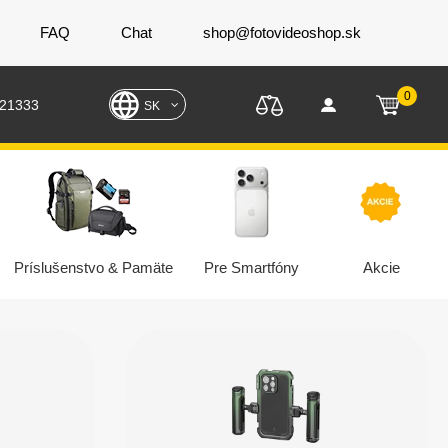
FAQ
Chat
shop@fotovideoshop.sk
0
221333
SK
Príslušenstvo & Pamäte
Pre Smartfóny
Akcie