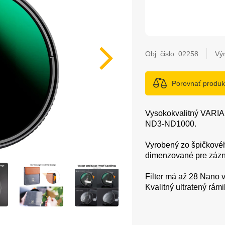
Obj. čislo:
02258
Vý
Porovnať produk
Vysokokvalitný VARIA
ND3-ND1000.
Vyrobený zo špičkového
dimenzované pre zázn
Filter má až 28 Nano v
Kvalitný ultratený rám