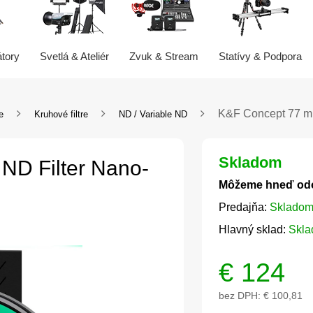
átory
Svetlá & Ateliér
Zvuk & Stream
Statívy & Podpora
K&F Concept 77 m
re
Kruhové filtre
ND / Variable ND
Skladom
ND Filter Nano-
Môžeme hneď od
Predajňa:
Skladom
Hlavný sklad:
Skla
€
124
bez DPH:
€ 100,81