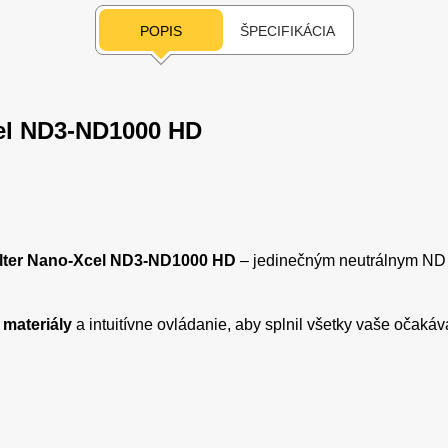
POPIS
ŠPECIFIKÁCIA
cel ND3-ND1000 HD
ilter Nano-Xcel ND3-ND1000 HD
– jedinečným neutrálnym ND f
 materiály
a intuitívne ovládanie, aby splnil všetky vaše očakáv