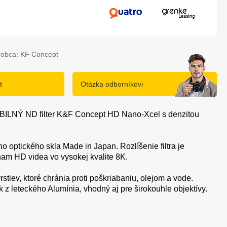
robca: KF Concept
t
Otázka odborníkovi
BILNÝ ND filter K&F Concept HD Nano-Xcel s denzitou
 optického skla Made in Japan. Rozlíšenie filtra je
am HD videa vo vysokej kvalite 8K.
rstiev, ktoré chránia proti poškriabaniu, olejom a vode.
ik z leteckého Alumínia, vhodný aj pre širokouhle objektívy.