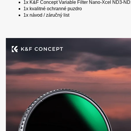
1x K&F Concept Variable Filter Nano-Xcel ND3-N
1x kvalitné ochranné puzdro
1x návod / záručný list