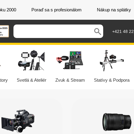
oku 2000
Poraď sa s profesionálom
Nákup na splátky
+421 48 2
tory
Svetlá & Ateliér
Zvuk & Stream
Statívy & Podpora