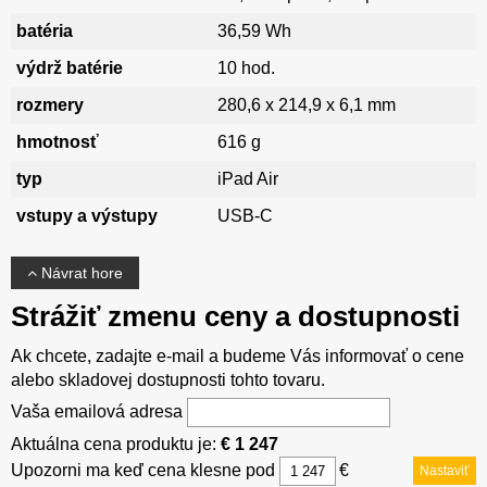
batéria
36,59 Wh
výdrž batérie
10 hod.
rozmery
280,6 x 214,9 x 6,1 mm
hmotnosť
616 g
typ
iPad Air
vstupy a výstupy
USB-C
Návrat hore
Strážiť zmenu ceny a dostupnosti
Ak chcete, zadajte e-mail a budeme Vás informovať o cene
alebo skladovej dostupnosti tohto tovaru.
Vaša emailová adresa
Aktuálna cena produktu je:
€ 1 247
Upozorni ma keď cena klesne pod
€
Nastaviť