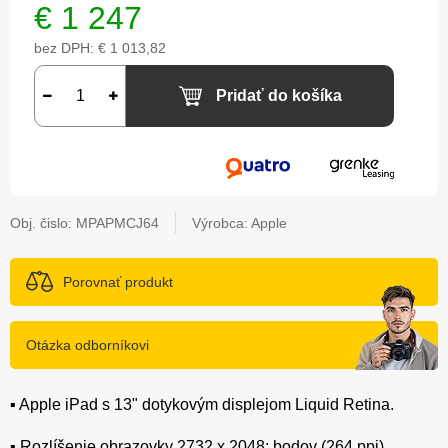
€
1 247
bez DPH:
€ 1 013,82
Pridať do košíka
Obj. čislo:
MPAPMCJ64
Výrobca: Apple
Porovnať produkt
Otázka odborníkovi
▪️ Apple iPad s 13" dotykovým displejom Liquid Retina.
▪️ Rozlíšenie obrazovky 2732 x 2048; bodov (264 ppi).