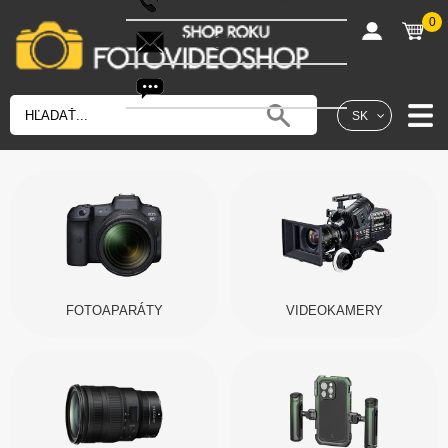
0
shop@fotovideoshop.sk
Fotobot
SK
FOTOAPARÁTY
VIDEOKAMERY