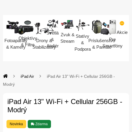
Akcie
Svetlá
Zvuk &
Statívy
Objektívy
Pre
&
Fotoaparáty
Drony &
Príslušenstvo
Stream
&
& Filtre
Smartfóny
Ateliér
& Kamery
Stabilizátory
& Pamäte
Podpora
iPad Air 13" Wi-Fi + Cellular 256GB -
iPad Air
Modrý
iPad Air 13" Wi-Fi + Cellular 256GB -
Modrý
Novinka
Zdarma