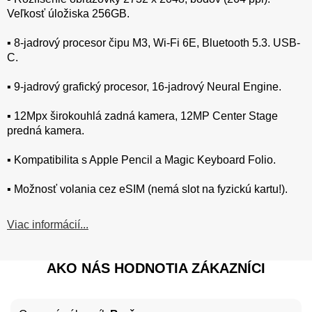
Veľkosť úložiska 256GB.
▪️ 8-jadrový procesor čipu M3, Wi-Fi 6E, Bluetooth 5.3. USB-
C.
▪️ 9-jadrový grafický procesor, 16-jadrový Neural Engine.
▪️ 12Mpx širokouhlá zadná kamera, 12MP Center Stage
predná kamera.
▪️ Kompatibilita s Apple Pencil a Magic Keyboard Folio.
▪️ Možnosť volania cez eSIM (nemá slot na fyzickú kartu!).
Viac informácií...
AKO NÁS HODNOTIA ZÁKAZNÍCI