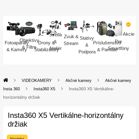
Akcie
Svetlá
Zvuk &
Statívy
Objektívy
Pre
&
Fotoaparáty
Drony &
Príslušenstvo
Stream
&
& Filtre
Smartfóny
Ateliér
& Kamery
Stabilizátory
& Pamäte
Podpora
VIDEOKAMERY
Akčné kamery
Akčné kamery
Insta360 X5 Vertikálne-
Insta 360
Insta360 X5
horizontálny držiak
Insta360 X5 Vertikálne-horizontálny
držiak