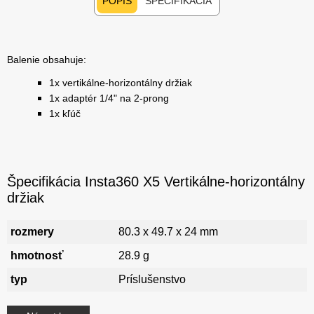
POPIS
ŠPECIFIKÁCIA
Balenie obsahuje:
1x vertikálne-horizontálny držiak
1x adaptér 1/4" na 2-prong
1x kľúč
Špecifikácia Insta360 X5 Vertikálne-horizontálny
držiak
rozmery
80.3 x 49.7 x 24 mm
hmotnosť
28.9 g
typ
Príslušenstvo