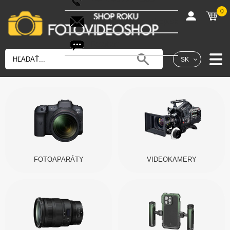
0
shop@fotovideoshop.sk
Fotobot
SK
FOTOAPARÁTY
VIDEOKAMERY