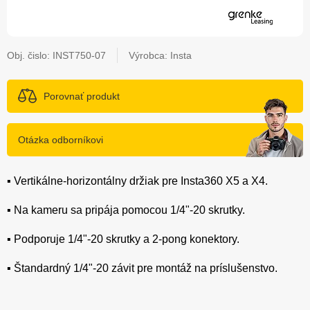
Obj. čislo:
INST750-07
Výrobca: Insta
Porovnať produkt
Otázka odborníkovi
▪️ Vertikálne-horizontálny držiak pre Insta360 X5 a X4.
▪️ Na kameru sa pripája pomocou 1/4"-20 skrutky.
▪️ Podporuje 1/4"-20 skrutky a 2-pong konektory.
▪️ Štandardný 1/4"-20 závit pre montáž na príslušenstvo.