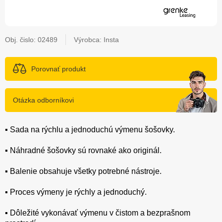
Obj. čislo:
02489
Výrobca: Insta
Porovnať produkt
Otázka odborníkovi
▪️ Sada na rýchlu a jednoduchú výmenu šošovky.
▪️ Náhradné šošovky sú rovnaké ako originál.
▪️ Balenie obsahuje všetky potrebné nástroje.
▪️ Proces výmeny je rýchly a jednoduchý.
▪️ Dôležité vykonávať výmenu v čistom a bezprašnom