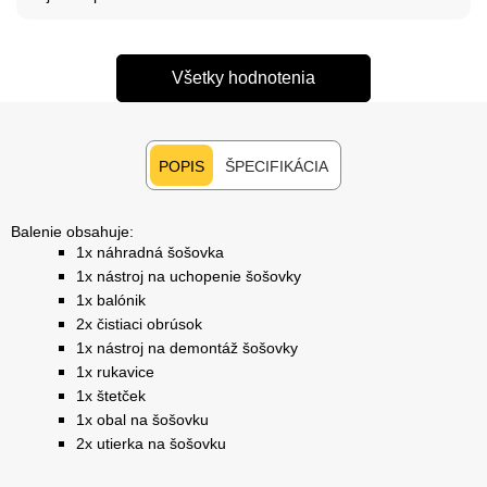
Všetky hodnotenia
POPIS
ŠPECIFIKÁCIA
Balenie obsahuje:
1x náhradná šošovka
1x nástroj na uchopenie šošovky
1x balónik
2x čistiaci obrúsok
1x nástroj na demontáž šošovky
1x rukavice
1x štetček
1x obal na šošovku
2x utierka na šošovku