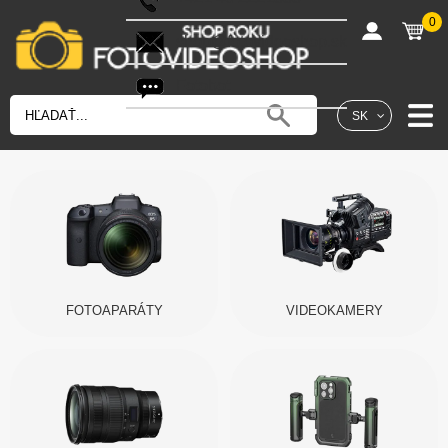
0
shop@fotovideoshop.sk
Fotobot
SK
FOTOAPARÁTY
VIDEOKAMERY