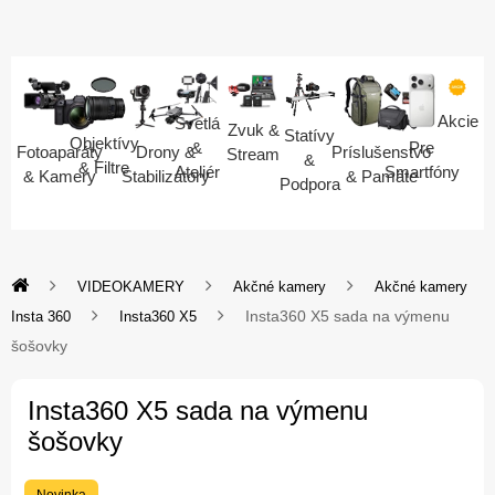
Akcie
Svetlá
Zvuk &
Statívy
Objektívy
Pre
&
Fotoaparáty
Drony &
Príslušenstvo
Stream
&
& Filtre
Smartfóny
Ateliér
& Kamery
Stabilizátory
& Pamäte
Podpora
VIDEOKAMERY
Akčné kamery
Akčné kamery
Insta360 X5 sada na výmenu
Insta 360
Insta360 X5
šošovky
Insta360 X5 sada na výmenu
šošovky