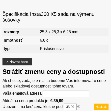
Špecifikácia Insta360 X5 sada na výmenu
šošovky
rozmery
25,3 x 25,3 x 6,25 mm
hmotnosť
6,8 g
typ
Príslušenstvo
Návrat hore
Strážiť zmenu ceny a dostupnosti
Ak chcete, zadajte e-mail a budeme Vás informovať o cene
alebo skladovej dostupnosti tohto tovaru.
Vaša emailová adresa
Aktuálna cena produktu je:
€ 35,99
Upozorni ma keď cena klesne pod
€
Nastaviť