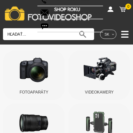
0
shop@fotovideoshop.sk
Fotobot
SK
FOTOAPARÁTY
VIDEOKAMERY