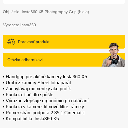
Obj. čislo:
Insta360 X5 Photography Grip (biela)
Výrobca: Insta360
Porovnať produkt
Otázka odborníkovi
▪️ Handgrip pre akčné kamery Insta360 X5
▪️ Urobí z kamery Street fotoaparát
▪️ Zachytávaj momentky ako profík
▪️ Funkcia: tlačidlo spúšte
▪️ Výrazne zlepšuje ergonómiu pri natáčaní
▪️ Funkcia v kamere: filmové filtre, rámiky
▪️ Pomer strán: podpora 2,35:1 Cinematic
▪️ Kompatibilita: Insta360 X5