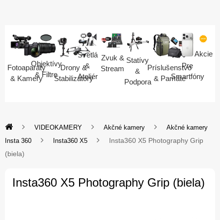
Akcie
Svetlá
Zvuk &
Statívy
Objektívy
Pre
&
Fotoaparáty
Drony &
Príslušenstvo
Stream
&
& Filtre
Smartfóny
Ateliér
& Kamery
Stabilizátory
& Pamäte
Podpora
VIDEOKAMERY
Akčné kamery
Akčné kamery
Insta360 X5 Photography Grip
Insta 360
Insta360 X5
(biela)
Insta360 X5 Photography Grip (biela)