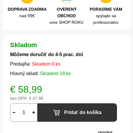
DOPRAVA ZDARMA
OVERENÝ
PORADÍME VÁM
nad 99€
OBCHOD
spýtajte sa
sme SHOP ROKU
profesionálov
Skladom
Môžeme doručiť do 4-5 prac. dní
Predajňa:
Skladom 0 ks
Hlavný sklad:
Skladom 18 ks
€
58,99
bez DPH:
€ 47,96
Pridať do košíka