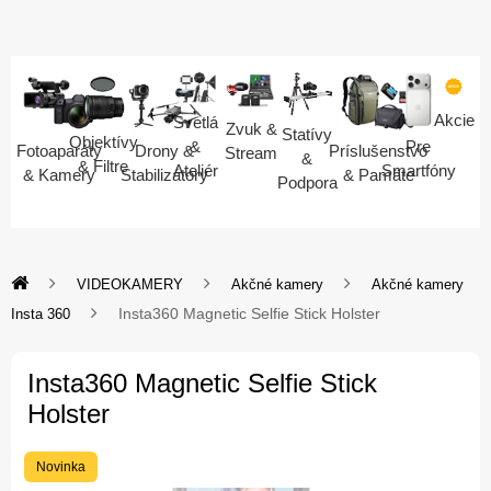
Akcie
Svetlá
Zvuk &
Statívy
Objektívy
Pre
&
Fotoaparáty
Drony &
Príslušenstvo
Stream
&
& Filtre
Smartfóny
Ateliér
& Kamery
Stabilizátory
& Pamäte
Podpora
VIDEOKAMERY
Akčné kamery
Akčné kamery
Insta360 Magnetic Selfie Stick Holster
Insta 360
Insta360 Magnetic Selfie Stick
Holster
Novinka