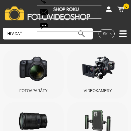
0
shop@fotovideoshop.sk
Fotobot
SK
FOTOAPARÁTY
VIDEOKAMERY