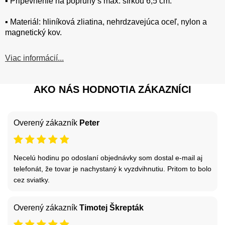
▪️ Pripevnenie na popruhy s max. šírkou 6,5 cm.
▪️ Materiál: hliníková zliatina, nehrdzavejúca oceľ, nylon a
magnetický kov.
Viac informácií...
AKO NÁS HODNOTIA ZÁKAZNÍCI
Overený zákazník
Peter
Necelú hodinu po odoslaní objednávky som dostal e-mail aj
telefonát, že tovar je nachystaný k vyzdvihnutiu. Pritom to bolo
cez sviatky.
Overený zákazník
Timotej Škrepták