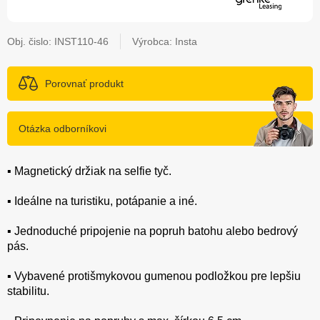
Obj. čislo:
INST110-46
Výrobca: Insta
Porovnať produkt
Otázka odborníkovi
▪️ Magnetický držiak na selfie tyč.
▪️ Ideálne na turistiku, potápanie a iné.
▪️ Jednoduché pripojenie na popruh batohu alebo bedrový
pás.
▪️ Vybavené protišmykovou gumenou podložkou pre lepšiu
stabilitu.