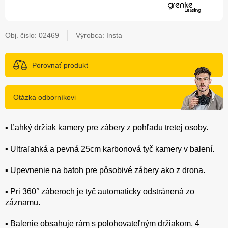
Obj. čislo:
02469
Výrobca: Insta
Porovnať produkt
Otázka odborníkovi
▪️ Ľahký držiak kamery pre zábery z pohľadu tretej osoby.
▪️ Ultraľahká a pevná 25cm karbonová tyč kamery v balení.
▪️ Upevnenie na batoh pre pôsobivé zábery ako z drona.
▪️ Pri 360° záberoch je tyč automaticky odstránená zo
záznamu.
▪️ Balenie obsahuje rám s polohovateľným držiakom, 4