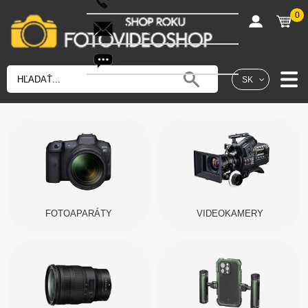
0
shop@fotovideoshop.sk
Fotobot
SK
FOTOAPARÁTY
VIDEOKAMERY