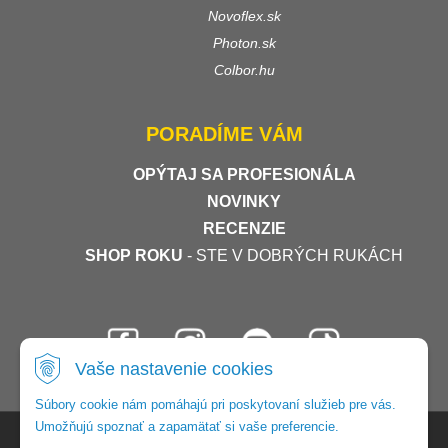
Novoflex.sk
Photon.sk
Colbor.hu
PORADÍME VÁM
OPÝTAJ SA PROFESIONÁLA
NOVINKY
RECENZIE
SHOP ROKU
- STE V DOBRÝCH RUKÁCH
Vaše nastavenie cookies
Súbory cookie nám pomáhajú pri poskytovaní služieb pre vás.
Umožňujú spoznať a zapamätať si vaše preferencie.
© 2026 Foto-video-shop •
tvorba eshopu cez UNIobchod
,
webhosting