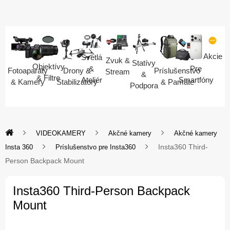
Akcie
Svetlá
Zvuk &
Statívy
Objektívy
Pre
&
Fotoaparáty
Drony &
Príslušenstvo
Stream
&
& Filtre
Smartfóny
Ateliér
& Kamery
Stabilizátory
& Pamäte
Podpora
VIDEOKAMERY
Akčné kamery
Akčné kamery
Insta360 Third-
Insta 360
Príslušenstvo pre Insta360
Person Backpack Mount
Insta360 Third-Person Backpack
Mount