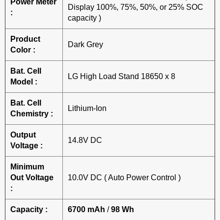
Power Meter
Display 100%, 75%, 50%, or 25% SOC
:
capacity )
Product
Dark Grey
Color :
Bat. Cell
LG High Load Stand 18650 x 8
Model :
Bat. Cell
Lithium-Ion
Chemistry :
Output
14.8V DC
Voltage :
Minimum
Out Voltage
10.0V DC ( Auto Power Control )
:
Capacity :
6700 mAh
/
98 Wh