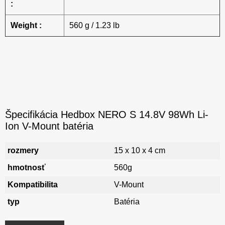
:
Weight :
560 g / 1.23 lb
Špecifikácia Hedbox NERO S 14.8V 98Wh Li-
Ion V-Mount batéria
rozmery
15 x 10 x 4 cm
hmotnosť
560g
Kompatibilita
V-Mount
typ
Batéria