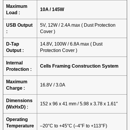
Maximum
10A / 145W
Load :
USB Output
5V, 12W / 2.4A max ( Dust Protection
:
Cover )
D-Tap
14.8V, 100W / 6.8A max ( Dust
Output :
Protection Cover )
Internal
Cells Framing Construction System
Protection :
Maximum
16.8V / 3.0A
Charge :
Dimensions
152 x 96 x 41 mm / 5.98 x 3.78 x 1.61″
(WxHxD) :
Operating
Temperature
–20°C to +45°C (–4°F to +113°F)