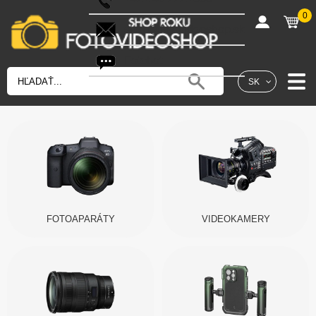
0
shop@fotovideoshop.sk
Fotobot
SK
FOTOAPARÁTY
VIDEOKAMERY