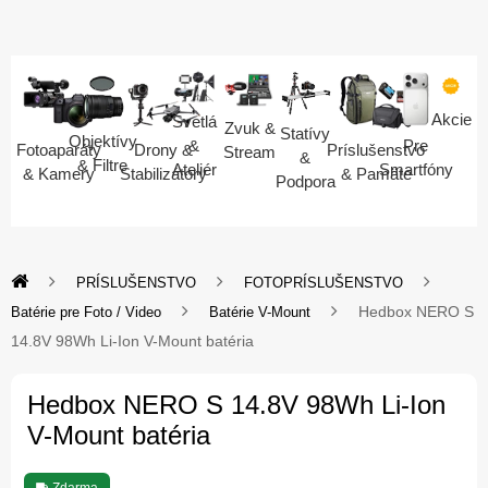
Akcie
Svetlá
Zvuk &
Statívy
Objektívy
Pre
&
Fotoaparáty
Drony &
Príslušenstvo
Stream
&
& Filtre
Smartfóny
Ateliér
& Kamery
Stabilizátory
& Pamäte
Podpora
PRÍSLUŠENSTVO
FOTOPRÍSLUŠENSTVO
Hedbox NERO S
Batérie pre Foto / Video
Batérie V-Mount
14.8V 98Wh Li-Ion V-Mount batéria
Hedbox NERO S 14.8V 98Wh Li-Ion
V-Mount batéria