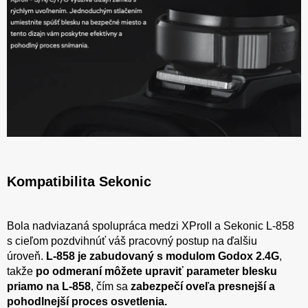
Kompatibilita Sekonic
Bola nadviazaná spolupráca medzi XProII a Sekonic L-858
s cieľom pozdvihnúť váš pracovný postup na ďalšiu
úroveň.
L-858 je zabudovaný s modulom Godox 2.4G
,
takže
po odmeraní môžete upraviť parameter blesku
priamo na L-858
, čím sa
zabezpečí oveľa presnejší a
pohodlnejší proces osvetlenia.