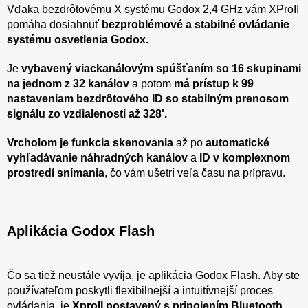
Vďaka bezdrôtovému X systému Godox 2,4 GHz vám XProII
pomáha dosiahnuť
bezproblémové a stabilné ovládanie
systému osvetlenia Godox.
Je
vybavený viackanálovým spúšťaním so 16 skupinami
na jednom z 32 kanálov
a potom
má prístup k 99
nastaveniam bezdrôtového ID so stabilným prenosom
signálu zo vzdialenosti až 328'.
Vrcholom je funkcia skenovania
až po
automatické
vyhľadávanie náhradných kanálov
a
ID v komplexnom
prostredí snímania
, čo vám ušetrí veľa času na prípravu.
Aplikácia Godox Flash
Čo sa tiež neustále vyvíja, je aplikácia Godox Flash. Aby ste
používateľom poskytli flexibilnejší a intuitívnejší proces
ovládania, je
XproII postavený s pripojením Bluetooth
,