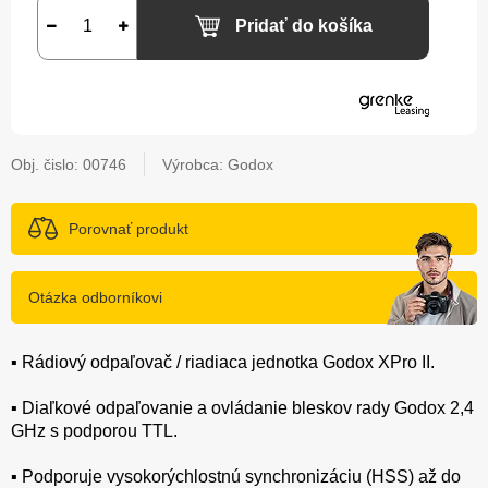
Pridať do košíka
Obj. čislo:
00746
Výrobca: Godox
Porovnať produkt
Otázka odborníkovi
▪️ Rádiový odpaľovač / riadiaca jednotka Godox XPro II.
▪️ Diaľkové odpaľovanie a ovládanie bleskov rady Godox 2,4
GHz s podporou TTL.
▪️ Podporuje vysokorýchlostnú synchronizáciu (HSS) až do