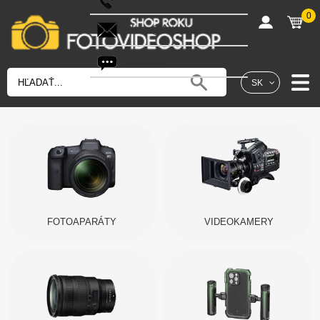
0
shop@fotovideoshop.sk
Fotobot
SK
FOTOAPARÁTY
VIDEOKAMERY