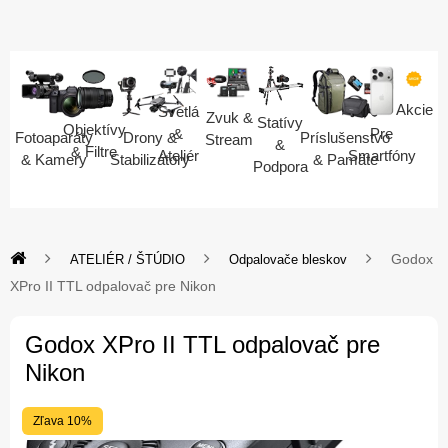
Akcie
Svetlá
Zvuk &
Statívy
Objektívy
Pre
&
Fotoaparáty
Drony &
Príslušenstvo
Stream
&
& Filtre
Smartfóny
Ateliér
& Kamery
Stabilizátory
& Pamäte
Podpora
Godox
ATELIÉR / ŠTÚDIO
Odpalovače bleskov
XPro II TTL odpalovač pre Nikon
Godox XPro II TTL odpalovač pre
Nikon
Zľava 10%