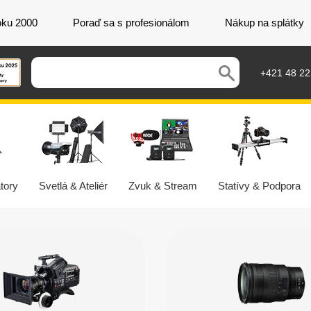
oku 2000
Poraď sa s profesionálom
Nákup na splátky
+421 48 2
tory
Svetlá & Ateliér
Zvuk & Stream
Statívy & Podpora