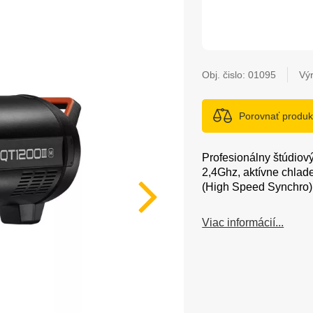
Obj. čislo:
01095
Vý
Porovnať produk
Profesionálny štúdiov
2,4Ghz, aktívne chlad
(High Speed Synchro)
Viac informácií...