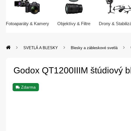
Fotoaparáty & Kamery
Objektívy & Filtre
Drony & Stabiliz
SVETLÁ A BLESKY
Blesky a zábleskové svetlá
Godox QT1200IIIM štúdiový b
Zdarma