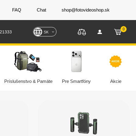
FAQ
Chat
shop@fotovideoshop.sk
0
221333
SK
Príslušenstvo & Pamäte
Pre Smartfóny
Akcie