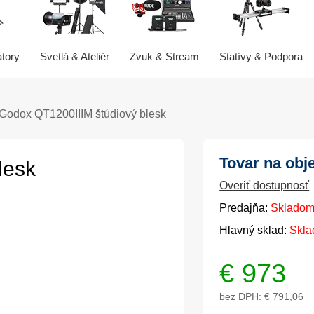
átory
Svetlá & Ateliér
Zvuk & Stream
Statívy & Podpora
Godox QT1200IIIM štúdiový blesk
Tovar na obj
lesk
Overiť dostupnosť
Predajňa:
Skladom
Hlavný sklad:
Skla
€
973
bez DPH:
€ 791,06