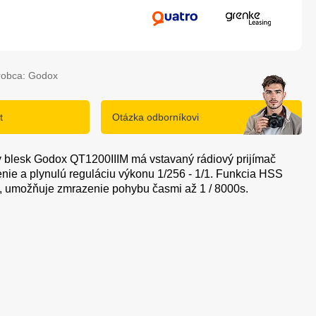
robca: Godox
t
Otázka odborníkovi
ý blesk Godox QT1200IIIM má vstavaný rádiový prijímač
enie a plynulú reguláciu výkonu 1/256 - 1/1. Funkcia HSS
, umožňuje zmrazenie pohybu časmi až 1 / 8000s.