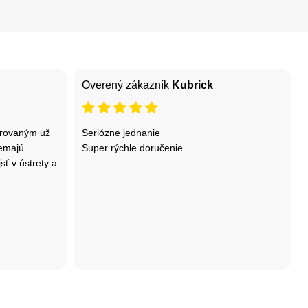
Overený zákazník
Kubrick
erovaným už
Seriózne jednanie
nemajú
Super rýchle doručenie
sť v ústrety a