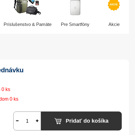
Príslušenstvo & Pamäte
Pre Smartfóny
Akcie
ednávku
 0 ks
dom 0 ks
Pridať do košíka