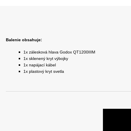
Balenie obsahuje:
1x zálesková hlava Godox QT1200IIIM
1x sklenený kryt výbojky
1x napájací kábel
1x plastový kryt svetla