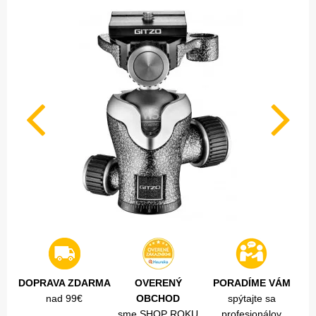
DOPRAVA ZDARMA
OVERENÝ
PORADÍME VÁM
nad 99€
OBCHOD
spýtajte sa
sme SHOP ROKU
profesionálov