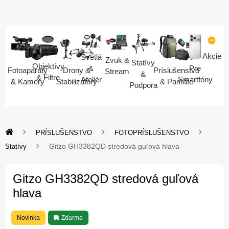
Akcie
Svetlá
Zvuk &
Statívy
Objektívy
Pre
&
Fotoaparáty
Drony &
Príslušenstvo
Stream
&
& Filtre
Smartfóny
Ateliér
& Kamery
Stabilizátory
& Pamäte
Podpora
PRÍSLUŠENSTVO
FOTOPRÍSLUŠENSTVO
Gitzo GH3382QD stredová guľová hlava
Statívy
Gitzo GH3382QD stredová guľová
hlava
Novinka
Zdarma