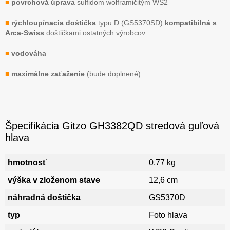
■
povrchová úprava
sulfidom wolframičitým WS2
■
rýchloupínacia doštička
typu D (GS5370SD)
kompatibilná s
Arca-Swiss
doštičkami ostatných výrobcov
■
vodováha
■
maximálne zaťaženie
(bude doplnené)
Špecifikácia Gitzo GH3382QD stredová guľová
hlava
hmotnosť
0,77 kg
výška v zloženom stave
12,6 cm
náhradná doštička
GS5370D
typ
Foto hlava