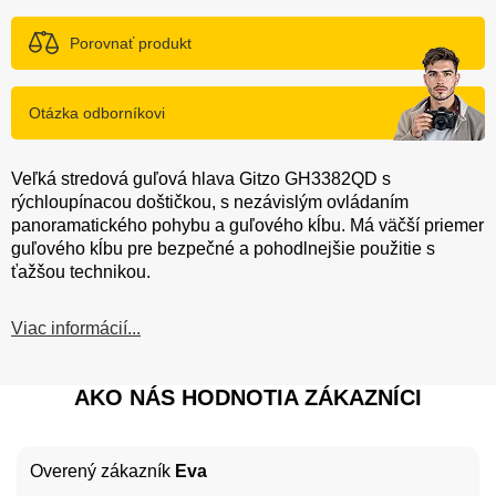
Porovnať produkt
Otázka odborníkovi
Veľká stredová guľová hlava Gitzo GH3382QD s
rýchloupínacou doštičkou, s nezávislým ovládaním
panoramatického pohybu a guľového kĺbu. Má väčší priemer
guľového kĺbu pre bezpečné a pohodlnejšie použitie s
ťažšou technikou.
Viac informácií...
AKO NÁS HODNOTIA ZÁKAZNÍCI
Overený zákazník
Eva