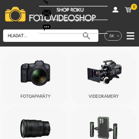
0
shop@fotovideoshop.sk
Fotobot
SK
FOTOAPARÁTY
VIDEOKAMERY