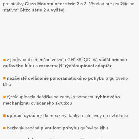
pre statívy
Gitzo Mountaineer série 2 a 3
. Vhodná pre použitie so
statívmi
Gitzo série 2 a vyššej
.
■
v porovnaní s menšou verziou GH1382QD má
väčší priemer
guľového kĺbu
a
rozmernejší rýchloupínací adaptér
■
nezávislé ovládanie panoramatického pohybu
a guľového
kĺbu
■
rýchloupínacia doštička sa zamyká pomocou
rybinového
mechanizmu
ovládaného skrutkou
■
upínací systém
je kompaktný, ľahký a intuitívny na ovládanie
■
bezkonkurenčná
plynulosť pohybu
guľového kĺbu