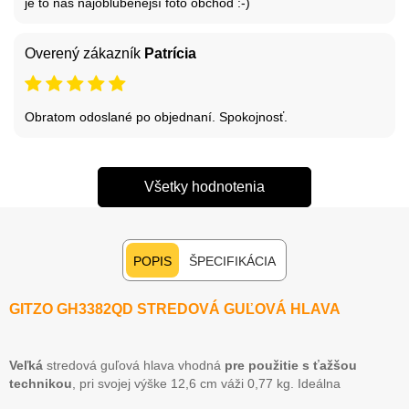
je to náš najoblubenejší foto obchod :-)
Overený zákazník
Patrícia
Obratom odoslané po objednaní. Spokojnosť.
Všetky hodnotenia
POPIS
ŠPECIFIKÁCIA
GITZO GH3382QD STREDOVÁ GUĽOVÁ HLAVA
Veľká
stredová guľová hlava vhodná
pre použitie s ťažšou
technikou
, pri svojej výške 12,6 cm váži 0,77 kg. Ideálna