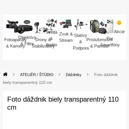
Akcie
Svetlá
Zvuk &
Statívy
Objektívy
Pre
&
Fotoaparáty
Drony &
Príslušenstvo
Stream
&
& Filtre
Smartfóny
Ateliér
& Kamery
Stabilizátory
& Pamäte
Podpora
Foto dáždnik
ATELIÉR / ŠTÚDIO
Dáždniky
biely transparentný 110 cm
Foto dáždnik biely transparentný 110
cm