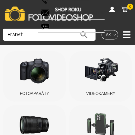
0
shop@fotovideoshop.sk
Fotobot
SK
FOTOAPARÁTY
VIDEOKAMERY