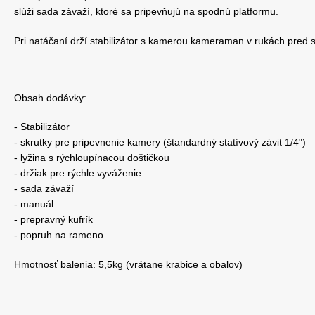
slúži sada závaží, ktoré sa pripevňujú na spodnú platformu.
Pri natáčaní drží stabilizátor s kamerou kameraman v rukách pred se
Obsah dodávky:
- Stabilizátor
- skrutky pre pripevnenie kamery (štandardný statívový závit 1/4")
- lyžina s rýchloupínacou doštičkou
- držiak pre rýchle vyváženie
- sada závaží
- manuál
- prepravný kufrík
- popruh na rameno
Hmotnosť balenia: 5,5kg (vrátane krabice a obalov)