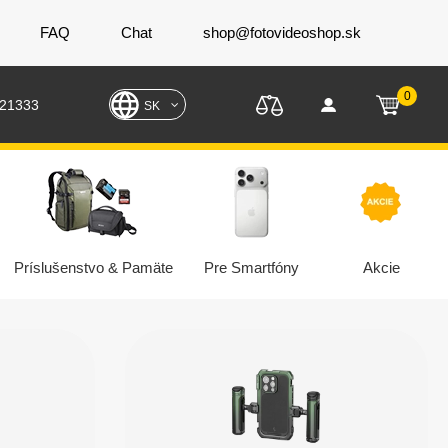
FAQ
Chat
shop@fotovideoshop.sk
0
221333
SK
Príslušenstvo & Pamäte
Pre Smartfóny
Akcie