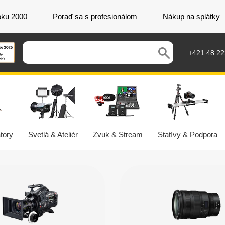
oku 2000
Poraď sa s profesionálom
Nákup na splátky
+421 48 2
tory
Svetlá & Ateliér
Zvuk & Stream
Statívy & Podpora