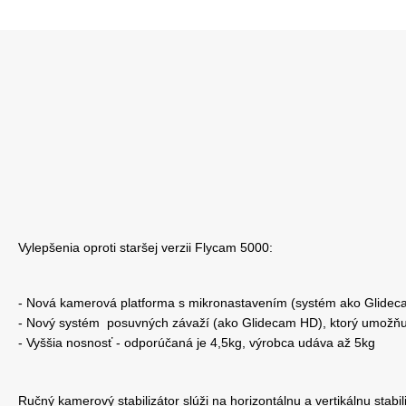
Vylepšenia oproti staršej verzii Flycam 5000:
- Nová kamerová platforma s mikronastavením (systém ako Glide
- Nový systém posuvných závaží (ako Glidecam HD), ktorý umožňuje
- Vyššia nosnosť - odporúčaná je 4,5kg, výrobca udáva až 5kg
Ručný kamerový stabilizátor slúži na horizontálnu a vertikálnu sta