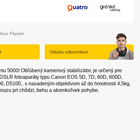
obca: Flycam
t
Otázka odborníkovi
u 5000! Obľúbený kamerový stabilizátor, je určený pre
 DSLR fotoaparáty typu Canon EOS 5D, 7D, 60D, 600D,
0, D5100.. s nasadeným objektívom až do hmotnosti 4,5kg.
obrazu pri chôdzi, behu a akomkoľvek pohybe.