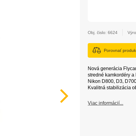
Obj. čislo:
6624
Výr
Porovnať produk
Nová generácia Flycam
stredné kamkordéry a
Nikon D800, D3, D700
Kvalitná stabilizácia 
Viac informácií...