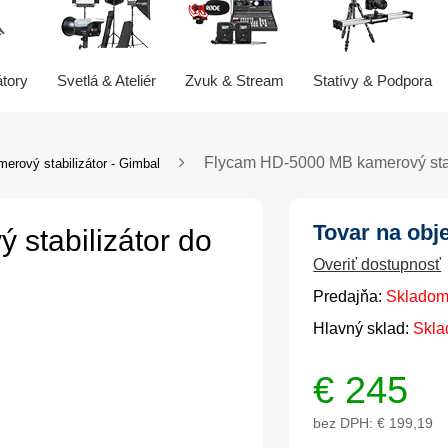
átory
Svetlá & Ateliér
Zvuk & Stream
Statívy & Podpora
Flycam HD-5000 MB kamerový stab
erový stabilizátor - Gimbal
Tovar na obj
stabilizátor do
Overiť dostupnosť
Predajňa:
Skladom
Hlavný sklad:
Skla
€
245
bez DPH:
€ 199,19