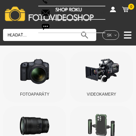
0
shop@fotovideoshop.sk
Fotobot
SK
FOTOAPARÁTY
VIDEOKAMERY