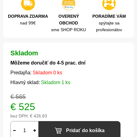
DOPRAVA ZDARMA
OVERENÝ
PORADÍME VÁM
nad 99€
OBCHOD
spýtajte sa
sme SHOP ROKU
profesionálov
Skladom
Môžeme doručiť do 4-5 prac. dní
Predajňa:
Skladom 0 ks
Hlavný sklad:
Skladom 1 ks
€ 565
€
525
bez DPH:
€ 426,83
Pridať do košíka