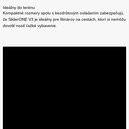
Ideálny do terénu
Kompaktné rozmery spolu s bezdrôtovým ovládaním zabezpečujú,
že SliderONE V3 je ideálny pre filmárov na cestách, ktorí si nemôžu
dovoliť nosiť ťažké vybavenie.