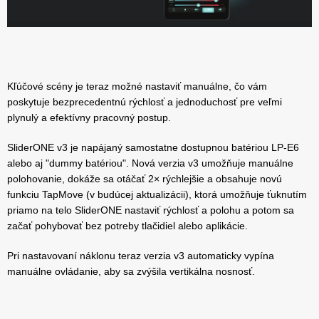
Kľúčové scény je teraz možné nastaviť manuálne, čo vám
poskytuje bezprecedentnú rýchlosť a jednoduchosť pre veľmi
plynulý a efektívny pracovný postup.
SliderONE v3 je napájaný samostatne dostupnou batériou LP-E6
alebo aj "dummy batériou". Nová verzia v3 umožňuje manuálne
polohovanie, dokáže sa otáčať 2× rýchlejšie a obsahuje novú
funkciu TapMove (v budúcej aktualizácii), ktorá umožňuje ťuknutím
priamo na telo SliderONE nastaviť rýchlosť a polohu a potom sa
začať pohybovať bez potreby tlačidiel alebo aplikácie.
Pri nastavovaní náklonu teraz verzia v3 automaticky vypína
manuálne ovládanie, aby sa zvýšila vertikálna nosnosť.