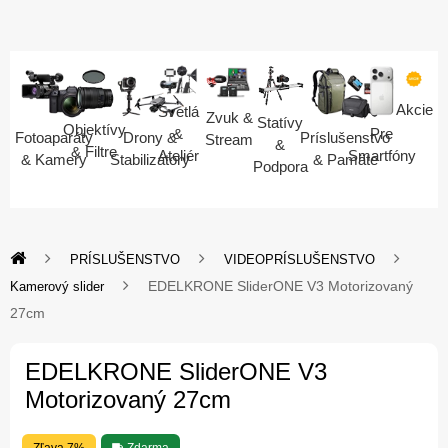
Akcie
Svetlá
Zvuk &
Statívy
Objektívy
Pre
&
Fotoaparáty
Drony &
Príslušenstvo
Stream
&
& Filtre
Smartfóny
Ateliér
& Kamery
Stabilizátory
& Pamäte
Podpora
PRÍSLUŠENSTVO
VIDEOPRÍSLUŠENSTVO
EDELKRONE SliderONE V3 Motorizovaný
Kamerový slider
27cm
EDELKRONE SliderONE V3
Motorizovaný 27cm