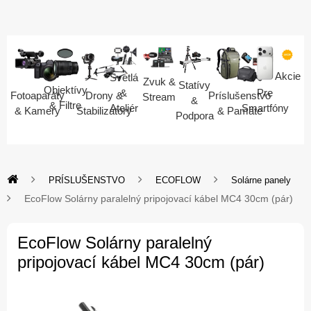
Akcie
Svetlá
Zvuk &
Statívy
Objektívy
Pre
&
Fotoaparáty
Drony &
Príslušenstvo
Stream
&
& Filtre
Smartfóny
Ateliér
& Kamery
Stabilizátory
& Pamäte
Podpora
PRÍSLUŠENSTVO
ECOFLOW
Solárne panely
EcoFlow Solárny paralelný pripojovací kábel MC4 30cm (pár)
EcoFlow Solárny paralelný
pripojovací kábel MC4 30cm (pár)