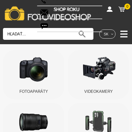
0
shop@fotovideoshop.sk
Fotobot
SK
FOTOAPARÁTY
VIDEOKAMERY