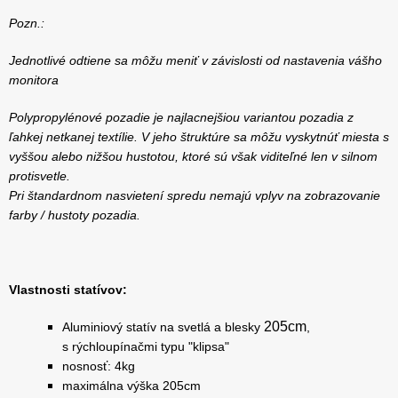
Pozn.:
Jednotlivé odtiene sa môžu meniť v závislosti od nastavenia vášho
monitora
Polypropylénové pozadie je najlacnejšiou variantou pozadia z
ľahkej netkanej textílie. V jeho štruktúre sa môžu vyskytnúť miesta s
vyššou alebo nižšou hustotou, ktoré sú však viditeľné len v silnom
protisvetle.
Pri štandardnom nasvietení spredu nemajú vplyv na zobrazovanie
farby / hustoty pozadia.
Vlastnosti statívov:
205cm
Aluminiový statív na svetlá a blesky
,
s rýchloupínačmi typu "klipsa"
nosnosť: 4kg
maximálna výška 205cm