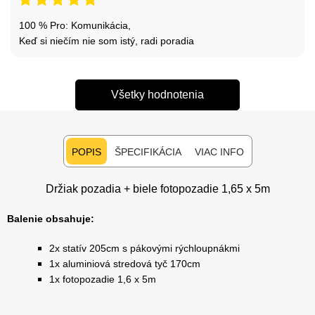
100 % Pro: Komunikácia,
Keď si niečím nie som istý, radi poradia
Všetky hodnotenia
POPIS
ŠPECIFIKÁCIA
VIAC INFO
Držiak pozadia + biele fotopozadie 1,65 x 5m
Balenie obsahuje:
2x statív 205cm
s pákovými rýchloupnákmi
1x aluminiová stredová tyč 170cm
1x fotopozadie 1,6 x 5m