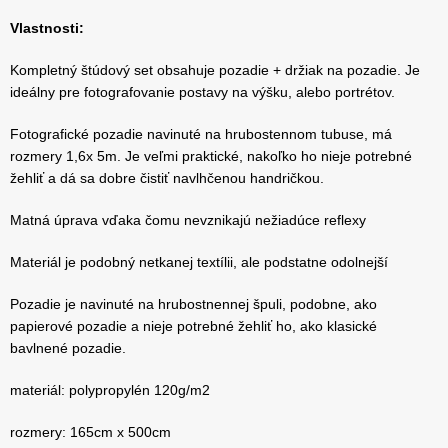
Vlastnosti:
Kompletný štúdový set obsahuje pozadie + držiak na pozadie. Je
ideálny pre fotografovanie postavy na výšku, alebo portrétov.
Fotografické pozadie navinuté na hrubostennom tubuse, má
rozmery 1,6x 5m. Je veľmi praktické, nakoľko ho nieje potrebné
žehliť a dá sa dobre čistiť navlhčenou handričkou.
Matná úprava vďaka čomu nevznikajú nežiadúce reflexy
Materiál je podobný netkanej textílii, ale podstatne odolnejší
Pozadie je navinuté na hrubostnennej špuli, podobne, ako
papierové pozadie a nieje potrebné žehliť ho, ako klasické
bavlnené pozadie.
materiál: polypropylén 120g/m2
rozmery: 165cm x 500cm