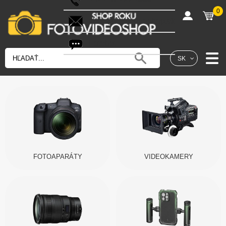
0
shop@fotovideoshop.sk
Fotobot
SK
FOTOAPARÁTY
VIDEOKAMERY