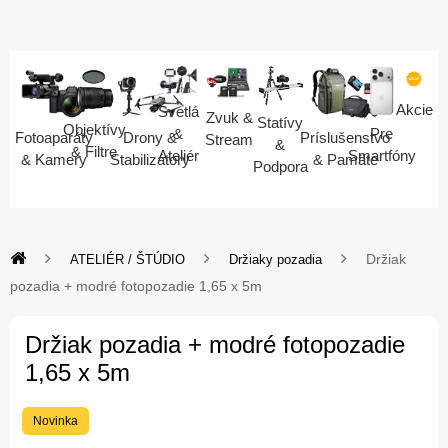
Akcie
Svetlá
Zvuk &
Statívy
Objektívy
Pre
&
Fotoaparáty
Drony &
Príslušenstvo
Stream
&
& Filtre
Smartfóny
Ateliér
& Kamery
Stabilizátory
& Pamäte
Podpora
Držiak
ATELIÉR / ŠTÚDIO
Držiaky pozadia
pozadia + modré fotopozadie 1,65 x 5m
Držiak pozadia + modré fotopozadie
1,65 x 5m
Novinka