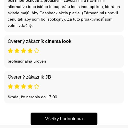
boli hneď ochotní a proaktívni, zavolali mi a navrhli mi
alternatívu toho istého fotoaparátu len s inou optikou, ktorú na
sklade majú. Aby Cashback akcia platila. (Zároveň mi upravili
cenu tak aby som bol spokojný). Za tuto proaktívnosť som
veľmi vďačný.
Overený zákazník
cinema look
profesionálna úroveň
Overený zákazník
JB
škoda, že nerobia do 17,00
Všetky hodnotenia