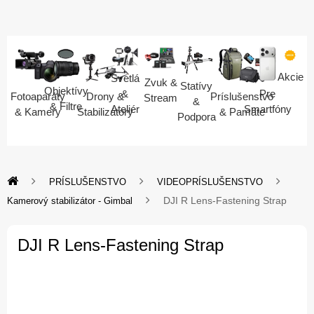
Akcie
Svetlá
Zvuk &
Statívy
Objektívy
Pre
&
Fotoaparáty
Drony &
Príslušenstvo
Stream
&
& Filtre
Smartfóny
Ateliér
& Kamery
Stabilizátory
& Pamäte
Podpora
PRÍSLUŠENSTVO
VIDEOPRÍSLUŠENSTVO
DJI R Lens-Fastening Strap
Kamerový stabilizátor - Gimbal
DJI R Lens-Fastening Strap