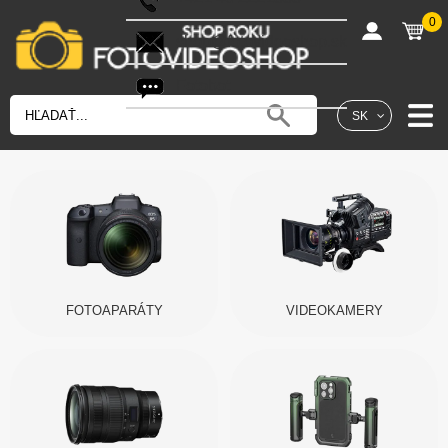
0
shop@fotovideoshop.sk
Fotobot
SK
FOTOAPARÁTY
VIDEOKAMERY