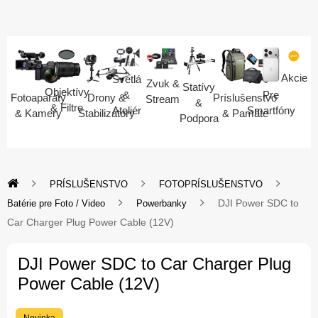
Akcie
Svetlá
Zvuk &
Statívy
Objektívy
Pre
&
Fotoaparáty
Drony &
Príslušenstvo
Stream
&
& Filtre
Smartfóny
Ateliér
& Kamery
Stabilizátory
& Pamäte
Podpora
PRÍSLUŠENSTVO
FOTOPRÍSLUŠENSTVO
DJI Power SDC to
Batérie pre Foto / Video
Powerbanky
Car Charger Plug Power Cable (12V)
DJI Power SDC to Car Charger Plug
Power Cable (12V)