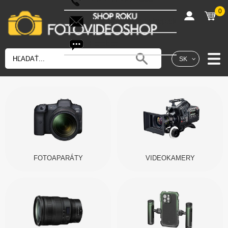
0
shop@fotovideoshop.sk
Fotobot
SK
FOTOAPARÁTY
VIDEOKAMERY