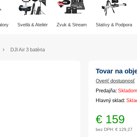
átory
Svetlá & Ateliér
Zvuk & Stream
Statívy & Podpora
DJI Air 3 batéria
Tovar na obj
Overiť dostupnosť
Predajňa:
Skladom
Hlavný sklad:
Skla
€
159
bez DPH:
€ 129,27