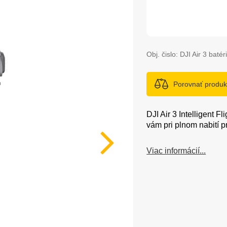
Obj. čislo:
DJI Air 3 batér
Porovnať produk
DJI Air 3 Intelligent Fl
vám pri plnom nabití p
Viac informácií...