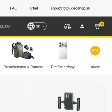
FAQ
Chat
shop@fotovideoshop.sk
0
221333
SK
Príslušenstvo & Pamäte
Pre Smartfóny
Akcie