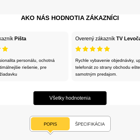
AKO NÁS HODNOTIA ZÁKAZNÍCI
kazník
Pišta
Overený zákazník
TV Levoč
ionalita personálu, ochotná
Rychle vybavenie objednávky, up
timálnejšie riešenie, pre
telefonát zo strany obchodu ešt
žiadavku
samotným predajom.
Všetky hodnotenia
POPIS
ŠPECIFIKÁCIA