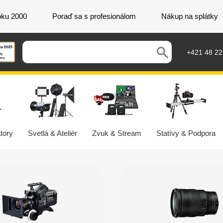
oku 2000
Poraď sa s profesionálom
Nákup na splátky
+421 48 2
tory
Svetlá & Ateliér
Zvuk & Stream
Statívy & Podpora