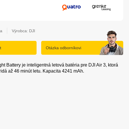
ia
Výrobca: DJI
t
Otázka odborníkovi
ight Battery je inteligentná letová batéria pre DJI Air 3, ktorá
ridá až 46 minút letu. Kapacita 4241 mAh.