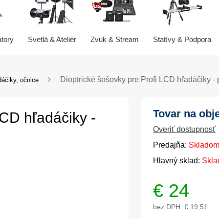
átory
Svetlá & Ateliér
Zvuk & Stream
Statívy & Podpora
Dioptrické šošovky pre Profi LCD hľadáčiky 
dáčiky, očnice
Tovar na obj
LCD hľadáčiky -
Overiť dostupnosť
Predajňa:
Skladom
Hlavný sklad:
Skla
€
24
bez DPH:
€ 19,51