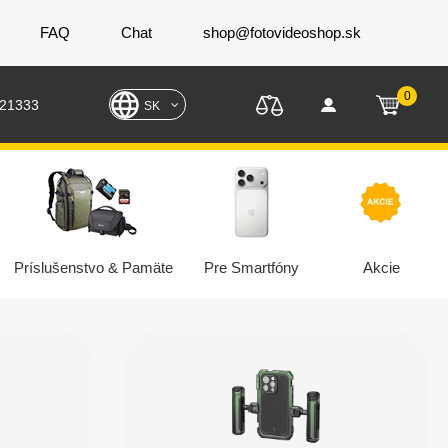
FAQ
Chat
shop@fotovideoshop.sk
0
221333
SK
Príslušenstvo & Pamäte
Pre Smartfóny
Akcie