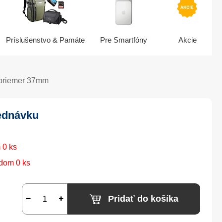
Príslušenstvo & Pamäte
Pre Smartfóny
Akcie
- priemer 37mm
ednávku
 0 ks
dom 0 ks
Pridať do košíka