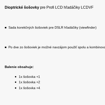
Dioptrické šošovky
pre Profi LCD hľadáčiky LCDVF
Sada korekčných šošoviek pre DSLR hľadáčiky (viewfinder)
■
Po dve zo šošoviek je možné navzájom použiť spolu a kombinov
■
Balenie obsahuje:
1x šošovka +1
1x šošovka +2
1x šošovka +4