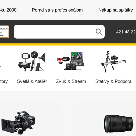
oku 2000
Poraď sa s profesionálom
Nákup na splátky
+421 48 2
tory
Svetlá & Ateliér
Zvuk & Stream
Statívy & Podpora