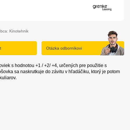
bca: Kinotehnik
t
Otázka odborníkovi
viek s hodnotou +1 / +2/ +4, určených pre použitie s
ovka sa naskrutkuje do závitu v hľadáčiku, ktorý je potom
uliarov.