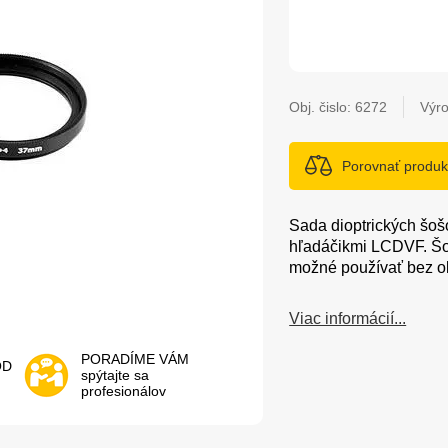
Obj. čislo:
6272
Výro
Porovnať produk
Sada dioptrických šošo
hľadáčikmi LCDVF. Šoš
možné používať bez ok
Viac informácií...
PORADÍME VÁM
OD
spýtajte sa
profesionálov