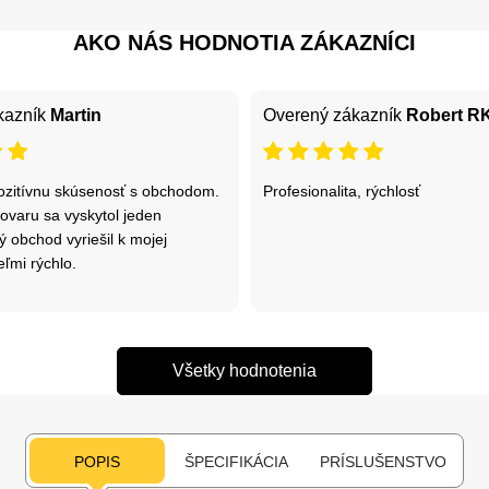
AKO NÁS HODNOTIA ZÁKAZNÍCI
kazník
Martin
Overený zákazník
Robert R
zitívnu skúsenosť s obchodom.
Profesionalita, rýchlosť
ovaru sa vyskytol jeden
ý obchod vyriešil k mojej
eľmi rýchlo.
Všetky hodnotenia
POPIS
ŠPECIFIKÁCIA
PRÍSLUŠENSTVO