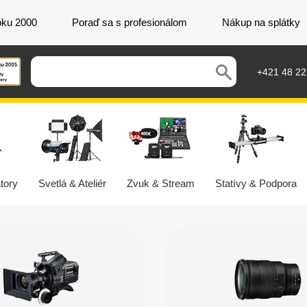
oku 2000
Poraď sa s profesionálom
Nákup na splátky
+421 48 2
tory
Svetlá & Ateliér
Zvuk & Stream
Statívy & Podpora