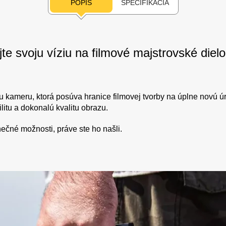
POPIS
ŠPECIFIKÁCIA
e svoju víziu na filmové majstrovské dielo
nu kameru, ktorá posúva hranice filmovej tvorby na úplne novú 
litu a dokonalú kvalitu obrazu.
nečné možnosti, práve ste ho našli.