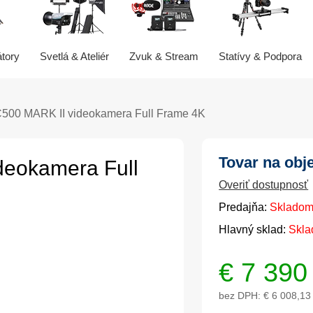
átory
Svetlá & Ateliér
Zvuk & Stream
Statívy & Podpora
00 MARK II videokamera Full Frame 4K
Tovar na obj
eokamera Full
Overiť dostupnosť
Predajňa:
Skladom
Hlavný sklad:
Skla
€
7 390
bez DPH:
€ 6 008,13