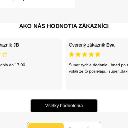
AKO NÁS HODNOTIA ZÁKAZNÍCI
kazník
JB
Overený zákazník
Eva
robia do 17,00
Super rychle dodanie...hned po 
volali ze to posielaju...super..da
Všetky hodnotenia