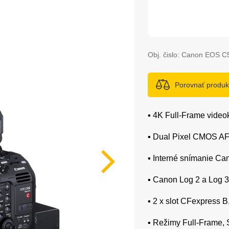
Obj. čislo:
Canon EOS C5
Porovnať produk
▪️ 4K Full-Frame vid
▪️ Dual Pixel CMOS AF
▪️ Interné snímanie 
▪️ Canon Log 2 a Log
▪️ 2 x slot CFexpres
▪️ Režimy Full-Frame,