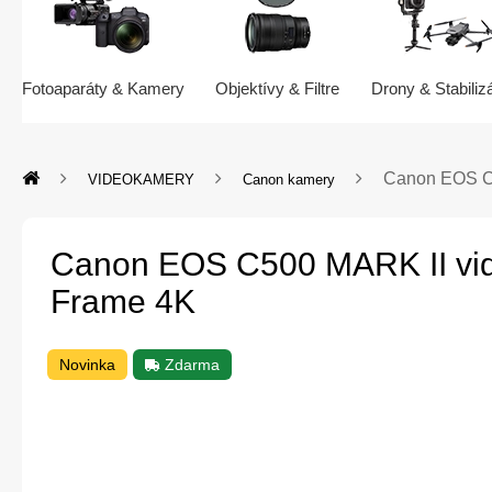
Fotoaparáty & Kamery
Objektívy & Filtre
Drony & Stabiliz
Canon EOS C5
VIDEOKAMERY
Canon kamery
Canon EOS C500 MARK II vid
Frame 4K
Novinka
Zdarma