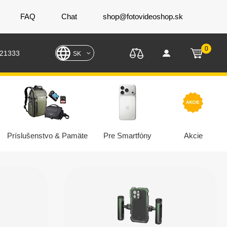
FAQ
Chat
shop@fotovideoshop.sk
0
221333
SK
Príslušenstvo & Pamäte
Pre Smartfóny
Akcie