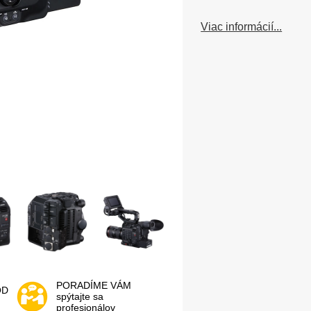
Viac informácií...
PORADÍME VÁM
OD
spýtajte sa
profesionálov