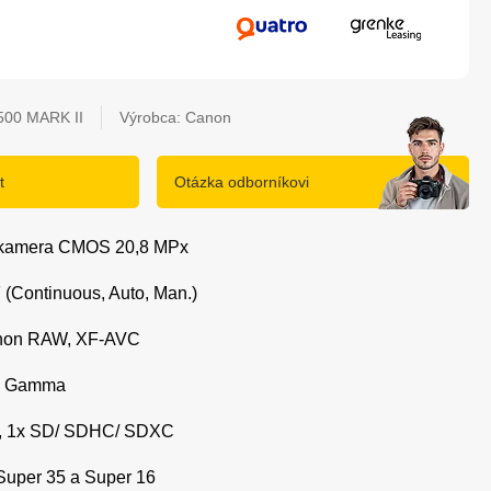
00 MARK II
Výrobca: Canon
t
Otázka odborníkovi
eokamera CMOS 20,8 MPx
 (Continuous, Auto, Man.)
Canon RAW, XF-AVC
 3 Gamma
s B, 1x SD/ SDHC/ SDXC
 Super 35 a Super 16